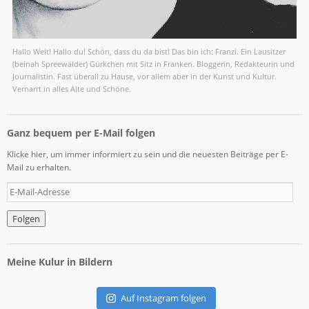
Hallo Welt! Hallo du! Schön, dass du da bist! Das bin ich: Franzi. Ein Lausitzer
(beinah Spreewälder) Gürkchen mit Sitz in Franken. Bloggerin, Redakteurin und
Journalistin. Fast überall zu Hause, vor allem aber in der Kunst und Kultur.
Vernarrt in alles Alte und Schöne.
Ganz bequem per E-Mail folgen
Klicke hier, um immer informiert zu sein und die neuesten Beiträge per E-
Mail zu erhalten.
E
-
M
a
i
l
Meine Kulur in Bildern
-
A
d
Auf Instagram folgen
r