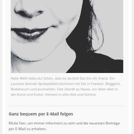
Hallo Welt! Hallo du! Schön, dass du da bist! Das bin ich: Franzi. Ein
Lausitzer (beinah Spreewälder) Gürkchen mit Sitz in Franken. Bloggerin,
Redakteurin und Journalistin. Fast überall zu Hause, vor allem aber in
der Kunst und Kultur. Vernarrt in alles Alte und Schöne.
Ganz bequem per E-Mail folgen
Klicke hier, um immer informiert zu sein und die neuesten Beiträge
per E-Mail zu erhalten.