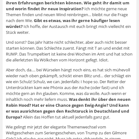
ihren Erfahrungen berichten können. Wie geht ihr damit um
und worin findet ihr neue Inspiration?
Ich möchte gerne neue
Themen finden und neuen Wind reinbringen… bleibt nur die Frage
nach dem Wie.
Gibt es etwas, was ihr gerne häufiger lesen
würdet?
Ich hoffe, der Austausch mit euch bringt mich vielleicht ein
Stück weiter.
Und sonst? Das Jahr hätte nicht schlechter, aber auch nicht besser
starten können. Das Schlechte zuerst. Fängt mit T an und endet mit
RUMP. Das Trumpeltiert ist keine drei Wochen im Amt und hat schon
die allerletzten lila Wölkchen vom Horizont gefegt. Idiot.
Aber doch, da…. bei Würselen hängt noch eins, es hat sich mühevoll
wieder nach oben gekämpft, schickt einen Blitz und… der schlägt ein
wie ein Schulz! Schulz, we can. Jedenfalls: I hope so. Der Retter der
Unterdrückten kam wie Phönix aus der Asche (oder fast) und ich
möchte gern an ihn glauben. Komme, was da wolle. Auch wenn er
inhaltlich noch mehr liefern muss.
Was denkt ihr über den neuen
Robin Hood? Hat er eine Chance gegen Ewig-Angie? Und kann
er was ausrichten gegen den Rechtsruck in Deutschland und
Europa?
Allein das Hoffen tut aktuell jedenfalls ganz gut.
Wie gelingt mir jetzt der elegante Themenwechsel vom
Weltgeschehen zum Seriengeschehen, von Trump zu den Gilmore
Girls? Ich glaube, gar nicht. Muss ich extra abhandeln, in einem