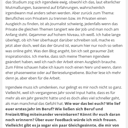
das Studium zog sich irgendwie ewig, obwohl ich das, laut elterlicher
Mutmaßungen, basierend auf Erfahrungen, wahrscheinlich
irgendwann mal anders sehen werden. Aber zurück zum Thema:
Berufliches von Privatem zu trennen bzw. im Privaten einen
Ausgleich zu finden, ist als Journalist schwierig, jedenfalls wenn das
Private die gleichen Themen tangiert wie der Job und man noch am
Anfang steht. Gejammer auf hohem Niveau, ich weiß. Ich habe lange
überlegt, ob ich hier überhaupt darüber schreiben soll, mache es
jetzt aber doch, weil das der Grund ist, warum hier nur noch so selten
was online geht. Was den Blog angeht, bin ich seit geraumer Zeit
inspirationslos. Ich merke, dass sich meine Themen irgendwie
geändert haben, weil ich nach der Arbeit einen Ausgleich brauche.
Zum Filme schauen habe ich kaum noch einen Nerv und wenn, dann
eher phasenweise oder auf Berieselungsebene. Bücher lese ich mehr
denn je, aber eben für die Arbeit.
Irgendwie muss ich umdenken, nur gelingt es mir noch nicht so ganz.
Vielleicht, weil ich vergangenes Jahr soviel Input hatte, dass es für
mehr als ein Jahr gereicht hätte und es doch alles viel schneller geht,
als man manchmal das Gefühl hat.
Wie war das bei euch? Wie lief
euer erstes Jahr im Beruf? Wie ließen sich Beruf und
Freizeit/Blog miteinander vereinbaren? Könnt ihr euch daran
noch erinnern? Über euer Feedback würde ich mich freuen.
Vielleicht gibt es ja sogar ein paar Gleichgesinnte, die mir von