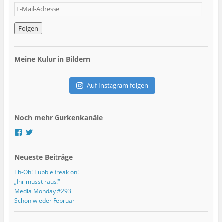
E
-
M
a
i
l
Meine Kulur in Bildern
-
A
d
Auf Instagram folgen
r
e
s
Noch mehr Gurkenkanäle
s
e
P
P
r
r
o
o
Neueste Beiträge
f
f
i
i
l
l
Eh-Oh! Tubbie freak on!
v
v
„Ihr müsst raus!“
o
o
Media Monday #293
n
n
Schon wieder Februar
g
G
u
u
r
r