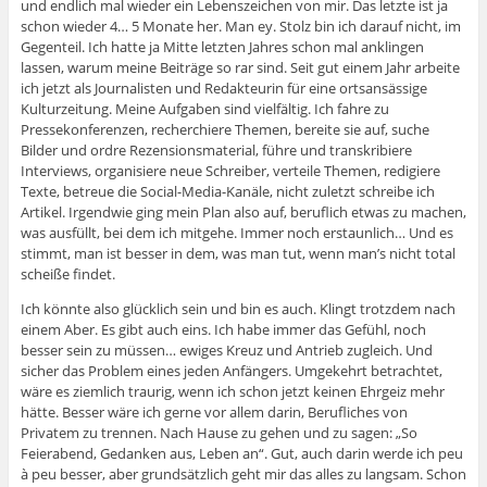
und endlich mal wieder ein Lebenszeichen von mir. Das letzte ist ja
schon wieder 4… 5 Monate her. Man ey. Stolz bin ich darauf nicht, im
Gegenteil. Ich hatte ja Mitte letzten Jahres schon mal anklingen
lassen, warum meine Beiträge so rar sind. Seit gut einem Jahr arbeite
ich jetzt als Journalisten und Redakteurin für eine ortsansässige
Kulturzeitung. Meine Aufgaben sind vielfältig. Ich fahre zu
Pressekonferenzen, recherchiere Themen, bereite sie auf, suche
Bilder und ordre Rezensionsmaterial, führe und transkribiere
Interviews, organisiere neue Schreiber, verteile Themen, redigiere
Texte, betreue die Social-Media-Kanäle, nicht zuletzt schreibe ich
Artikel. Irgendwie ging mein Plan also auf, beruflich etwas zu machen,
was ausfüllt, bei dem ich mitgehe. Immer noch erstaunlich… Und es
stimmt, man ist besser in dem, was man tut, wenn man’s nicht total
scheiße findet.
Ich könnte also glücklich sein und bin es auch. Klingt trotzdem nach
einem Aber. Es gibt auch eins. Ich habe immer das Gefühl, noch
besser sein zu müssen… ewiges Kreuz und Antrieb zugleich. Und
sicher das Problem eines jeden Anfängers. Umgekehrt betrachtet,
wäre es ziemlich traurig, wenn ich schon jetzt keinen Ehrgeiz mehr
hätte. Besser wäre ich gerne vor allem darin, Berufliches von
Privatem zu trennen. Nach Hause zu gehen und zu sagen: „So
Feierabend, Gedanken aus, Leben an“. Gut, auch darin werde ich peu
à peu besser, aber grundsätzlich geht mir das alles zu langsam. Schon