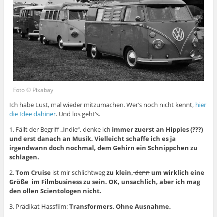
Foto © Pixabay
Ich habe Lust, mal wieder mitzumachen. Wer’s noch nicht kennt,
hier
die Idee dahiner
. Und los geht’s.
1. Fällt der Begriff „Indie“, denke ich
immer zuerst an Hippies (???)
und erst danach an Musik. Vielleicht schaffe ich es ja
irgendwann doch nochmal, dem Gehirn ein Schnippchen zu
schlagen.
2.
Tom Cruise
ist mir schlichtweg
zu klein,
denn
um wirklich eine
Größe im Filmbusiness zu sein. OK, unsachlich, aber ich mag
den ollen Scientologen nicht.
3. Prädikat Hassfilm:
Transformers. Ohne Ausnahme.