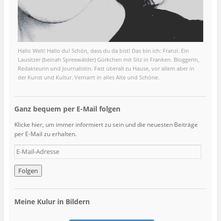
Hallo Welt! Hallo du! Schön, dass du da bist! Das bin ich: Franzi. Ein
Lausitzer (beinah Spreewälder) Gürkchen mit Sitz in Franken. Bloggerin,
Redakteurin und Journalistin. Fast überall zu Hause, vor allem aber in
der Kunst und Kultur. Vernarrt in alles Alte und Schöne.
Ganz bequem per E-Mail folgen
Klicke hier, um immer informiert zu sein und die neuesten Beiträge
per E-Mail zu erhalten.
E
-
M
a
i
l
Meine Kulur in Bildern
-
A