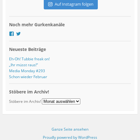
d
Auf Instagram folgen
r
e
s
Noch mehr Gurkenkanäle
s
e
P
P
r
r
o
o
Neueste Beiträge
f
f
i
i
l
l
Eh-Oh! Tubbie freak on!
v
v
„Ihr müsst raus!“
o
o
Media Monday #293
n
n
Schon wieder Februar
g
G
u
u
r
r
Stöbere im Archiv!
k
k
s
s
Stöbere im Archiv!
k
K
u
u
l
l
t
t
u
u
r
r
Ganze Seite ansehen
b
b
Proudly powered by WordPress
l
l