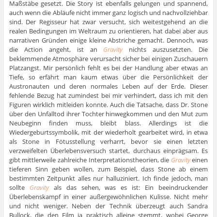
Maßstäbe gesetzt. Die Story ist ebenfalls gelungen und spannend,
auch wenn die Abläufe nicht immer ganz logisch und nachvollziehbar
sind. Der Regisseur hat zwar versucht, sich weitestgehend an die
realen Bedingungen im Weltraum zu orientieren, hat dabei aber aus
narrativen Gründen einige kleine Abstriche gemacht. Dennoch, was
die Action angeht, ist an
Gravity
nichts auszusetzten. Die
beklemmende Atmosphäre verursacht sicher bei einigen Zuschauern
Platzangst. Mir persönlich fehlt es bei der Handlung aber etwas an
Tiefe, so erfährt man kaum etwas über die Persönlichkeit der
Austronauten und deren normales Leben auf der Erde. Dieser
fehlende Bezug hat zumindest bei mir verhindert, dass ich mit den
Figuren wirklich mitleiden konnte. Auch die Tatsache, dass Dr. Stone
über den Unfalltod ihrer Tochter hinwegkommen und den Mut zum
Neubeginn finden muss, bleibt blass. Allerdings ist die
Wiedergeburtssymbolik, mit der wiederholt gearbeitet wird, in etwa
als Stone in Fötusstellung verharrt, bevor sie einen letzten
verzweifelten Überlebensversuch startet, durchaus einprägsam. Es
gibt mittlerweile zahlreiche Interpretationstheorien, die
Gravity
einen
tieferen Sinn geben wollen, zum Beispiel, dass Stone ab einem
bestimmten Zeitpunkt alles nur halluziniert. Ich finde jedoch, man
sollte
Gravity
als das sehen, was es ist: Ein beeindruckender
Überlebenskampf in einer außergewöhnlichen Kulisse. Nicht mehr
und nicht weniger. Neben der Technik überzeugt auch Sandra
Bullock, die den Film ja praktisch alleine stemmt, wobei George