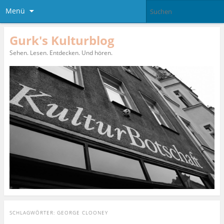
Menü
Gurk's Kulturblog
Sehen. Lesen. Entdecken. Und hören.
SCHLAGWÖRTER:
GEORGE CLOONEY