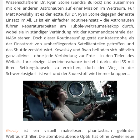
Wissenschaftlerin Dr. Ryan Stone (Sandra Bullock) sind zusammen
mit drei anderen Astronauten auf einer Mission im Weltraum. Für
Matt Kowalsky ist es der letzte, für Dr. Ryan Stone dagegen der erste
Einsatz im All. Es ist ein einfacher Routineeinsatz – die Astronauten
führen Reparaturarbeiten am Hubble-Weltraumteleskop durch,
wobei sie in ständiger Verbindung mit der Kommandozentrale der
NASA stehen. Doch dieser Routineausflug gerät zur Katastophe, als
der Einsatzort von umherfliegenden Satellitenteilen getroffen und
das Shuttle zerstört wird. Kowalsky und Ryan befinden sich plötzlich
ganz alleine – ohne jede Verbindung zur Erde – in den Tiefen des
Weltalls. Ihre einzige Überlebenschance besteht darin, die ISS mit
ihren Rettungskapseln zu erreichen, doch der Weg in der
Schwerelosigkeit ist weit und der Sauerstoff wird immer knapper…
Gravity
ist ein visuell makelloser, phantastisch gefilmter
Weltraumthriller. Die atemberaubende Optik hat ohne Zweifel neue