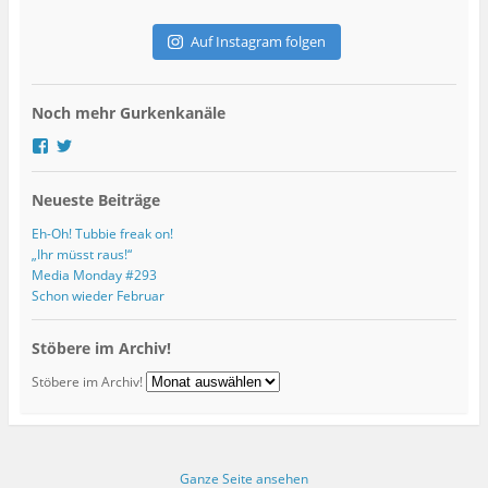
A
d
Auf Instagram folgen
r
e
s
Noch mehr Gurkenkanäle
s
e
P
P
r
r
o
o
Neueste Beiträge
f
f
i
i
l
l
Eh-Oh! Tubbie freak on!
v
v
„Ihr müsst raus!“
o
o
Media Monday #293
n
n
Schon wieder Februar
g
G
u
u
r
r
Stöbere im Archiv!
k
k
s
s
Stöbere im Archiv!
k
K
u
u
l
l
t
t
u
u
r
r
Ganze Seite ansehen