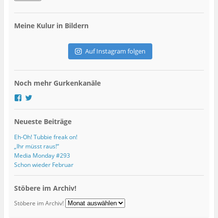
a
i
l
Meine Kulur in Bildern
-
A
d
Auf Instagram folgen
r
e
s
Noch mehr Gurkenkanäle
s
e
P
P
r
r
o
o
Neueste Beiträge
f
f
i
i
l
l
Eh-Oh! Tubbie freak on!
v
v
„Ihr müsst raus!“
o
o
Media Monday #293
n
n
Schon wieder Februar
g
G
u
u
r
r
Stöbere im Archiv!
k
k
s
s
Stöbere im Archiv!
k
K
u
u