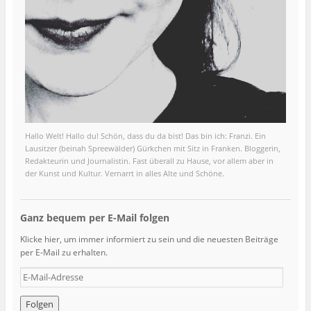
Hallo Welt! Hallo du! Schön, dass du da bist! Das bin ich: Franzi. Ein
Lausitzer (beinah Spreewälder) Gürkchen mit Sitz in Franken. Bloggerin,
Redakteurin und Journalistin. Fast überall zu Hause, vor allem aber in
der Kunst und Kultur. Vernarrt in alles Alte und Schöne.
Ganz bequem per E-Mail folgen
Klicke hier, um immer informiert zu sein und die neuesten Beiträge
per E-Mail zu erhalten.
E
-
M