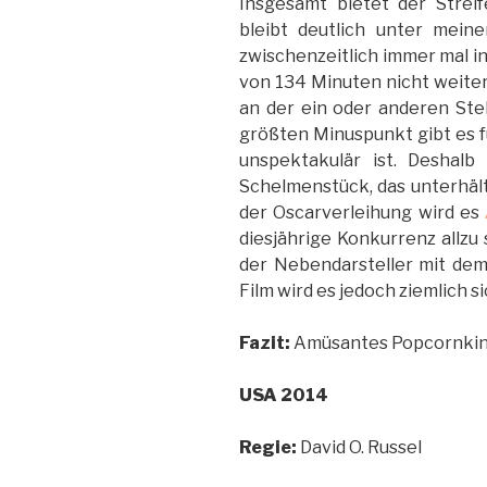
Insgesamt bietet der Strei
bleibt deutlich unter mein
zwischenzeitlich immer mal i
von 134 Minuten nicht weite
an der ein oder anderen Ste
größten Minuspunkt gibt es fü
unspektakulär ist. Deshalb
Schelmenstück, das unterhält
der Oscarverleihung wird es
diesjährige Konkurrenz allzu s
der Nebendarsteller mit dem
Film wird es jedoch ziemlich s
Fazit:
Amüsantes Popcornkino
USA 2014
Regie:
David O. Russel