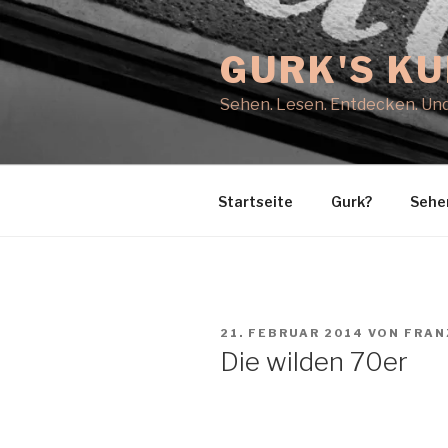
Zum
Inhalt
GURK'S K
springen
Sehen. Lesen. Entdecken. Und
Startseite
Gurk?
Sehe
VERÖFFENTLICHT
21. FEBRUAR 2014
VON
FRAN
AM
Die wilden 70er