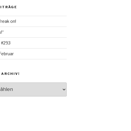
EITRÄGE
freak on!
!“
 #293
Februar
 ARCHIV!