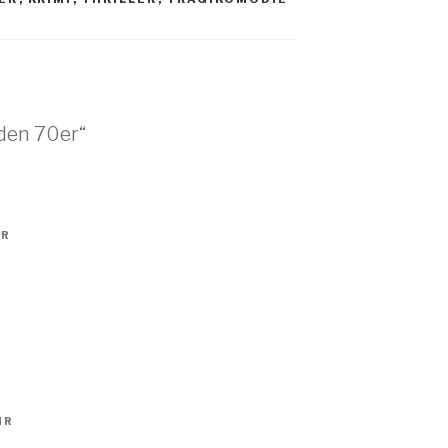
lden 70er“
HR
HR