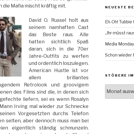
auf
auf
 die Mafia mischt kräftig mit.
NEUESTE B
Facebook
Twitter
anzeigen
anzeigen
David O. Russel holt aus
Eh-Oh! Tubbie 
seinem namhaften Cast
„Ihr müsst raus
das Beste raus. Alle
hatten sichtlich Spaß
Media Monday
daran, sich in die 70er
Schon wieder 
Jahre-Outfits zu werfen
und ordentlich loszulegen.
American Hustle ist vor
STÖBERE IM
allem brillantes
eugendem Retrolook und groovigem
Stöbere
enen des Films sind die, in denen sich
im
gefechte liefern, sei es wenn Rosalyn
Archiv!
 Mann Irving mal wieder zur Schnecke
seinen Vorgesetzten durchs Telefon
ben selten, aber dennoch muss man bei
en eigentlich ständig schmunzeln.