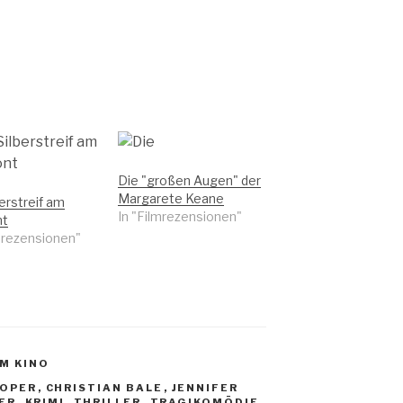
Die "großen Augen" der
Margarete Keane
berstreif am
In "Filmrezensionen"
nt
mrezensionen"
IM KINO
OOPER
,
CHRISTIAN BALE
,
JENNIFER
ER
,
KRIMI
,
THRILLER
,
TRAGIKOMÖDIE