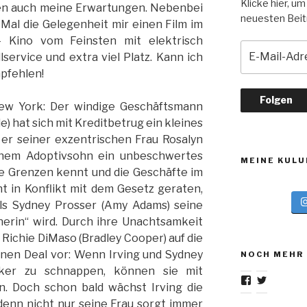
Klicke hier, um
n auch meine Erwartungen. Nebenbei
neuesten Beitr
 Mal die Gelegenheit mir einen Film im
 Kino vom Feinsten mit elektrisch
E
lservice und extra viel Platz. Kann ich
-
pfehlen!
M
a
ew York: Der windige Geschäftsmann
i
le) hat sich mit Kreditbetrug ein kleines
l
-
er seiner exzentrischen Frau Rosalyn
A
inem Adoptivsohn ein unbeschwertes
MEINE KULU
d
ne Grenzen kennt und die Geschäfte im
r
ht in Konflikt mit dem Gesetz geraten,
e
 als Sydney Prosser (Amy Adams) seine
s
nerin“ wird. Durch ihre Unachtsamkeit
s
ichie DiMaso (Bradley Cooper) auf die
e
inen Deal vor: Wenn Irving und Sydney
NOCH MEHR
tiker zu schnappen, können sie mit
Profil
Profil
. Doch schon bald wächst Irving die
von
von
gurkskulturb
GurksKul
denn nicht nur seine Frau sorgt immer