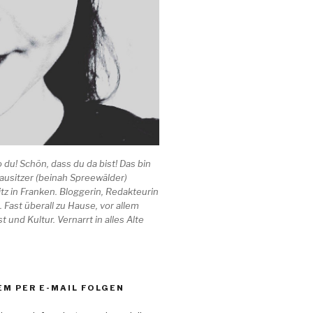
o du! Schön, dass du da bist! Das bin
 Lausitzer (beinah Spreewälder)
tz in Franken. Bloggerin, Redakteurin
. Fast überall zu Hause, vor allem
t und Kultur. Vernarrt in alles Alte
M PER E-MAIL FOLGEN