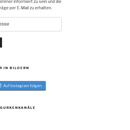
 immer informiert zu sein und die
äge per E-Mail zu erhalten.
R IN BILDERN
Auf Instagram folgen
 GURKENKANÄLE
log
turblog