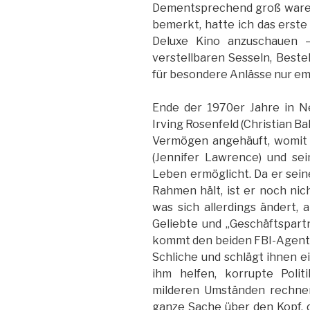
Dementsprechend groß ware
bemerkt, hatte ich das erste
Deluxe Kino anzuschauen –
verstellbaren Sesseln, Bestel
für besondere Anlässe nur em
Ende der 1970er Jahre in N
Irving Rosenfeld (Christian Ba
Vermögen angehäuft, womit 
(Jennifer Lawrence) und se
Leben ermöglicht. Da er sei
Rahmen hält, ist er noch nic
was sich allerdings ändert,
Geliebte und „Geschäftspart
kommt den beiden FBI-Agent R
Schliche und schlägt ihnen e
ihm helfen, korrupte Poli
milderen Umständen rechnen
ganze Sache über den Kopf, 