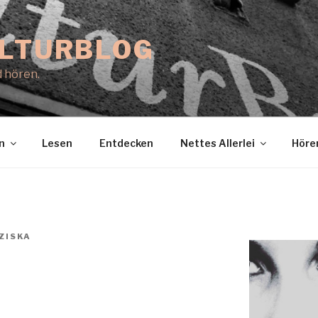
ULTURBLOG
 hören.
n
Lesen
Entdecken
Nettes Allerlei
Höre
ZISKA