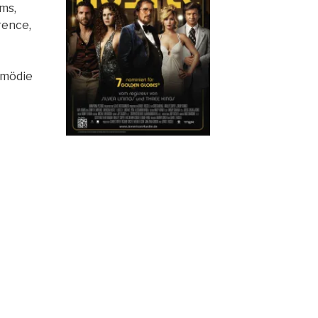
ms,
rence,
komödie