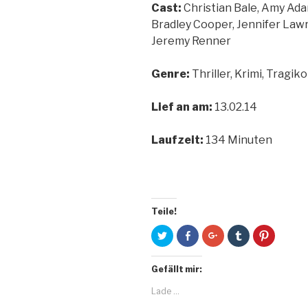
Cast:
Christian Bale, Amy Ada
Bradley Cooper, Jennifer Law
Jeremy Renner
Genre:
Thriller, Krimi, Tragi
Lief an am:
13.02.14
Laufzeit:
134 Minuten
Teile!
K
K
Z
K
K
l
l
u
l
l
i
i
m
i
i
c
c
T
c
c
k
k
e
k
k
Gefällt mir:
,
,
i
,
,
u
u
l
u
u
m
m
e
m
m
Lade …
ü
a
n
a
a