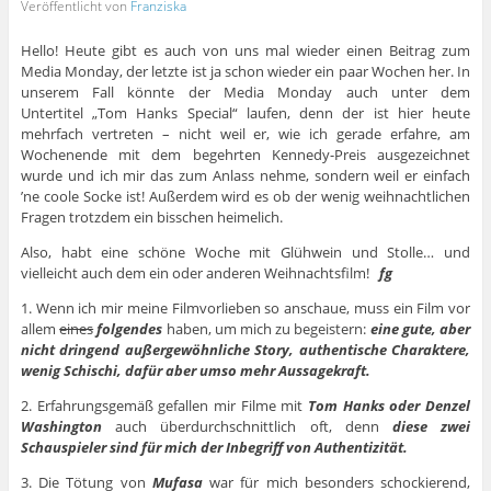
Veröffentlicht von
Franziska
Hello! Heute gibt es auch von uns mal wieder einen Beitrag zum
Media Monday, der letzte ist ja schon wieder ein paar Wochen her. In
unserem Fall könnte der Media Monday auch unter dem
Untertitel „Tom Hanks Special“ laufen, denn der ist hier heute
mehrfach vertreten – nicht weil er, wie ich gerade erfahre, am
Wochenende mit dem begehrten Kennedy-Preis ausgezeichnet
wurde und ich mir das zum Anlass nehme, sondern weil er einfach
’ne coole Socke ist! Außerdem wird es ob der wenig weihnachtlichen
Fragen trotzdem ein bisschen heimelich.
Also, habt eine schöne Woche mit Glühwein und Stolle… und
vielleicht auch dem ein oder anderen Weihnachtsfilm!
fg
1. Wenn ich mir meine Filmvorlieben so anschaue, muss ein Film vor
allem
eines
folgendes
haben, um mich zu begeistern:
eine gute, aber
nicht dringend außergewöhnliche Story, authentische Charaktere,
wenig Schischi, dafür aber umso mehr Aussagekraft.
2. Erfahrungsgemäß gefallen mir Filme mit
Tom Hanks oder Denzel
Washington
auch überdurchschnittlich oft, denn
diese zwei
Schauspieler sind für mich der Inbegriff von Authentizität.
3. Die Tötung von
Mufasa
war für mich besonders schockierend,