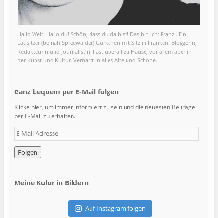
Hallo Welt! Hallo du! Schön, dass du da bist! Das bin ich: Franzi. Ein
Lausitzer (beinah Spreewälder) Gürkchen mit Sitz in Franken. Bloggerin,
Redakteurin und Journalistin. Fast überall zu Hause, vor allem aber in
der Kunst und Kultur. Vernarrt in alles Alte und Schöne.
Ganz bequem per E-Mail folgen
Klicke hier, um immer informiert zu sein und die neuesten Beiträge
per E-Mail zu erhalten.
E
-
M
a
i
l
Meine Kulur in Bildern
-
A
d
Auf Instagram folgen
r