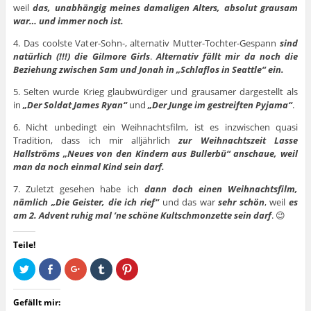
weil
das, unabhängig meines damaligen Alters, absolut grausam
war… und immer noch ist.
4. Das coolste Vater-Sohn-, alternativ Mutter-Tochter-Gespann
sind
natürlich (!!!) die Gilmore Girls
.
Alternativ fällt mir da noch die
Beziehung zwischen Sam und Jonah in „Schlaflos in Seattle“ ein.
5. Selten wurde Krieg glaubwürdiger und grausamer dargestellt als
in
„Der Soldat James Ryan“
und
„Der Junge im gestreiften Pyjama“
.
6. Nicht unbedingt ein Weihnachtsfilm, ist es inzwischen quasi
Tradition, dass ich mir alljährlich
zur Weihnachtszeit Lasse
Hallströms „Neues von den Kindern aus Bullerbü“ anschaue, weil
man da noch einmal Kind sein darf.
7. Zuletzt gesehen habe ich
dann doch
einen Weihnachtsfilm,
nämlich „Die Geister, die ich rief“
und das war
sehr schön
, weil
es
am 2. Advent ruhig mal ’ne schöne Kultschmonzette sein darf
. 😉
Teile!
K
K
Z
K
K
l
l
u
l
l
i
i
m
i
i
c
c
T
c
c
k
k
e
k
k
Gefällt mir:
,
,
i
,
,