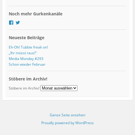
e
s
Noch mehr Gurkenkanäle
s
e
P
P
r
r
o
o
Neueste Beiträge
f
f
i
i
l
l
Eh-Oh! Tubbie freak on!
v
v
„Ihr müsst raus!“
o
o
Media Monday #293
n
n
Schon wieder Februar
g
G
u
u
r
r
Stöbere im Archiv!
k
k
s
s
Stöbere im Archiv!
k
K
u
u
l
l
t
t
u
u
r
r
Ganze Seite ansehen
b
b
Proudly powered by WordPress
l
l
o
o
g
g