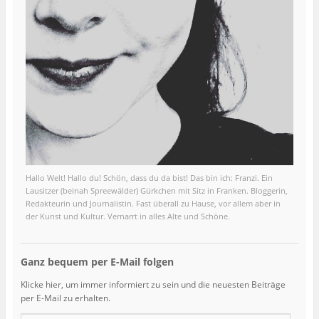
Hallo Welt! Hallo du! Schön, dass du da bist! Das bin ich: Franzi. Ein
Lausitzer (beinah Spreewälder) Gürkchen mit Sitz in Franken. Bloggerin,
Redakteurin und Journalistin. Fast überall zu Hause, vor allem aber in
der Kunst und Kultur. Vernarrt in alles Alte und Schöne.
Ganz bequem per E-Mail folgen
Klicke hier, um immer informiert zu sein und die neuesten Beiträge
per E-Mail zu erhalten.