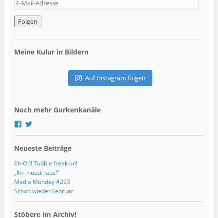
E
-
M
a
i
l
Meine Kulur in Bildern
-
A
d
Auf Instagram folgen
r
e
s
Noch mehr Gurkenkanäle
s
e
P
P
r
r
o
o
Neueste Beiträge
f
f
i
i
l
l
Eh-Oh! Tubbie freak on!
v
v
„Ihr müsst raus!“
o
o
Media Monday #293
n
n
Schon wieder Februar
g
G
u
u
r
r
Stöbere im Archiv!
k
k