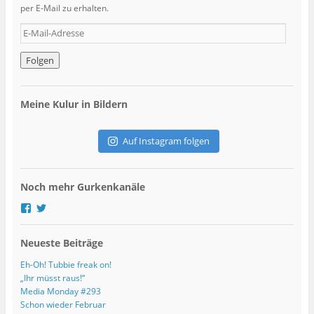
per E-Mail zu erhalten.
E
-
M
a
i
l
Meine Kulur in Bildern
-
A
d
Auf Instagram folgen
r
e
s
Noch mehr Gurkenkanäle
s
e
P
P
r
r
o
o
Neueste Beiträge
f
f
i
i
l
l
Eh-Oh! Tubbie freak on!
v
v
„Ihr müsst raus!“
o
o
Media Monday #293
n
n
Schon wieder Februar
g
G