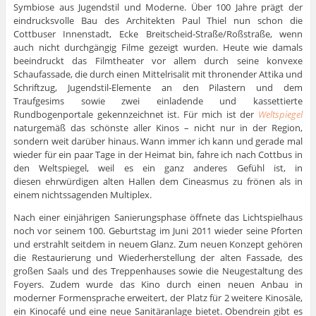
Symbiose aus Jugendstil und Moderne. Über 100 Jahre prägt der
eindrucksvolle Bau des Architekten Paul Thiel nun schon die
Cottbuser Innenstadt, Ecke Breitscheid-Straße/Roßstraße, wenn
auch nicht durchgängig Filme gezeigt wurden. Heute wie damals
beeindruckt das Filmtheater vor allem durch seine konvexe
Schaufassade, die durch einen Mittelrisalit mit thronender Attika und
Schriftzug, Jugendstil-Elemente an den Pilastern und dem
Traufgesims sowie zwei einladende und kassettierte
Rundbogenportale gekennzeichnet ist. Für mich ist der
Weltspiegel
naturgemäß das schönste aller Kinos – nicht nur in der Region,
sondern weit darüber hinaus. Wann immer ich kann und gerade mal
wieder für ein paar Tage in der Heimat bin, fahre ich nach Cottbus in
den Weltspiegel, weil es ein ganz anderes Gefühl ist, in
diesen ehrwürdigen alten Hallen dem Cineasmus zu frönen als in
einem nichtssagenden Multiplex.
Nach einer einjährigen Sanierungsphase öffnete das Lichtspielhaus
noch vor seinem 100. Geburtstag im Juni 2011 wieder seine Pforten
und erstrahlt seitdem in neuem Glanz. Zum neuen Konzept gehören
die Restaurierung und Wiederherstellung der alten Fassade, des
großen Saals und des Treppenhauses sowie die Neugestaltung des
Foyers. Zudem wurde das Kino durch einen neuen Anbau in
moderner Formensprache erweitert, der Platz für 2 weitere Kinosäle,
ein Kinocafé und eine neue Sanitäranlage bietet. Obendrein gibt es