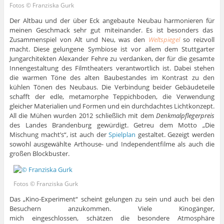
Fotos © Franziska Gurk
Der Altbau und der über Eck angebaute Neubau harmonieren für
meinen Geschmack sehr gut miteinander. Es ist besonders das
Zusammenspiel von Alt und Neu, was den
Weltspiegel
so reizvoll
macht. Diese gelungene Symbiose ist vor allem dem Stuttgarter
Jungarchitekten Alexander Fehre zu verdanken, der für die gesamte
Innengestaltung des Filmtheaters verantwortlich ist. Dabei stehen
die warmen Töne des alten Baubestandes im Kontrast zu den
kühlen Tönen des Neubaus. Die Verbindung beider Gebäudeteile
schafft der edle, metamorphe Teppichboden, die Verwendung
gleicher Materialien und Formen und ein durchdachtes Lichtkonzept.
All die Mühen wurden 2012 schließlich mit dem
Denkmalpflegerpreis
des Landes Brandenburg gewürdigt. Getreu dem Motto „Die
Mischung macht’s“, ist auch der
Spielplan
gestaltet. Gezeigt werden
sowohl ausgewählte Arthouse- und Independentfilme als auch die
großen Blockbuster.
Fotos © Franziska Gurk
Das „Kino-Experiment“ scheint gelungen zu sein und auch bei den
Besuchern anzukommen. Viele Kinogänger,
mich eingeschlossen, schätzen die besondere Atmosphäre