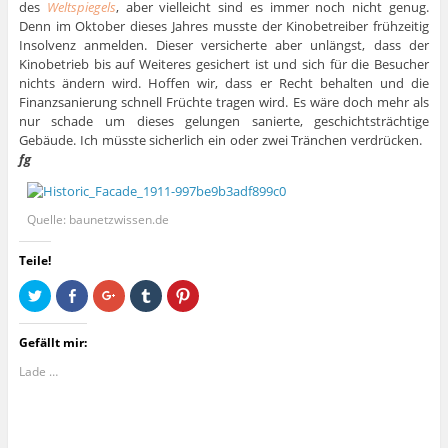
des
Weltspiegels
, aber vielleicht sind es immer noch nicht genug.
Denn im Oktober dieses Jahres musste der Kinobetreiber frühzeitig
Insolvenz anmelden. Dieser versicherte aber unlängst, dass der
Kinobetrieb bis auf Weiteres gesichert ist und sich für die Besucher
nichts ändern wird. Hoffen wir, dass er Recht behalten und die
Finanzsanierung schnell Früchte tragen wird. Es wäre doch mehr als
nur schade um dieses gelungen sanierte, geschichtsträchtige
Gebäude. Ich müsste sicherlich ein oder zwei Tränchen verdrücken.
fg
Quelle: baunetzwissen.de
Teile!
K
K
Z
K
K
l
l
u
l
l
i
i
m
i
i
c
c
T
c
c
k
k
e
k
k
Gefällt mir:
,
,
i
,
,
u
u
l
u
u
Lade …
m
m
e
m
m
ü
a
n
a
a
b
u
a
u
u
e
f
u
f
f
r
F
f
T
P
T
a
G
u
i