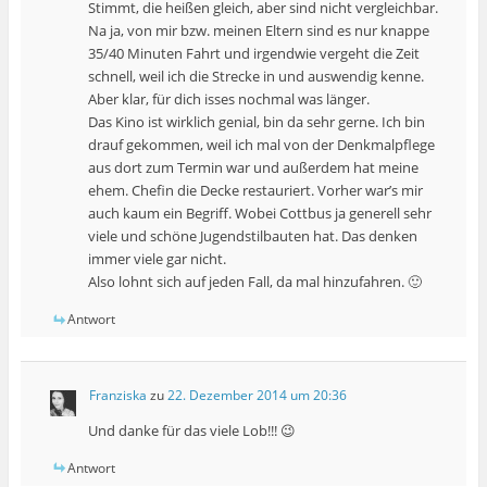
Stimmt, die heißen gleich, aber sind nicht vergleichbar.
Na ja, von mir bzw. meinen Eltern sind es nur knappe
35/40 Minuten Fahrt und irgendwie vergeht die Zeit
schnell, weil ich die Strecke in und auswendig kenne.
Aber klar, für dich isses nochmal was länger.
Das Kino ist wirklich genial, bin da sehr gerne. Ich bin
drauf gekommen, weil ich mal von der Denkmalpflege
aus dort zum Termin war und außerdem hat meine
ehem. Chefin die Decke restauriert. Vorher war’s mir
auch kaum ein Begriff. Wobei Cottbus ja generell sehr
viele und schöne Jugendstilbauten hat. Das denken
immer viele gar nicht.
Also lohnt sich auf jeden Fall, da mal hinzufahren. 🙂
Antwort
Franziska
zu
22. Dezember 2014 um 20:36
Und danke für das viele Lob!!! 😉
Antwort