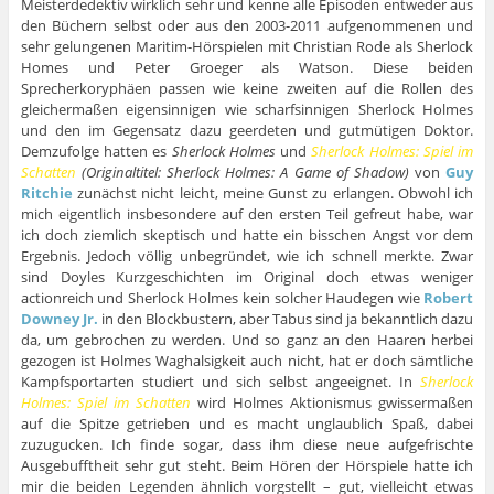
Meisterdedektiv wirklich sehr und kenne alle Episoden entweder aus
den Büchern selbst oder aus den 2003-2011 aufgenommenen und
sehr gelungenen Maritim-Hörspielen mit Christian Rode als Sherlock
Homes und Peter Groeger als Watson. Diese beiden
Sprecherkoryphäen passen wie keine zweiten auf die Rollen des
gleichermaßen eigensinnigen wie scharfsinnigen Sherlock Holmes
und den im Gegensatz dazu geerdeten und gutmütigen Doktor.
Demzufolge hatten es
Sherlock Holmes
und
Sherlock Holmes: Spiel im
Schatten
(Originaltitel: Sherlock Holmes: A Game of Shadow)
von
Guy
Ritchie
zunächst nicht leicht, meine Gunst zu erlangen. Obwohl ich
mich eigentlich insbesondere auf den ersten Teil gefreut habe, war
ich doch ziemlich skeptisch und hatte ein bisschen Angst vor dem
Ergebnis. Jedoch völlig unbegründet, wie ich schnell merkte. Zwar
sind Doyles Kurzgeschichten im Original doch etwas weniger
actionreich und Sherlock Holmes kein solcher Haudegen wie
Robert
Downey Jr.
in den Blockbustern, aber Tabus sind ja bekanntlich dazu
da, um gebrochen zu werden. Und so ganz an den Haaren herbei
gezogen ist Holmes Waghalsigkeit auch nicht, hat er doch sämtliche
Kampfsportarten studiert und sich selbst angeeignet. In
Sherlock
Holmes: Spiel im Schatten
wird Holmes Aktionismus gwissermaßen
auf die Spitze getrieben und es macht unglaublich Spaß, dabei
zuzugucken. Ich finde sogar, dass ihm diese neue aufgefrischte
Ausgebufftheit sehr gut steht. Beim Hören der Hörspiele hatte ich
mir die beiden Legenden ähnlich vorgstellt – gut, vielleicht etwas