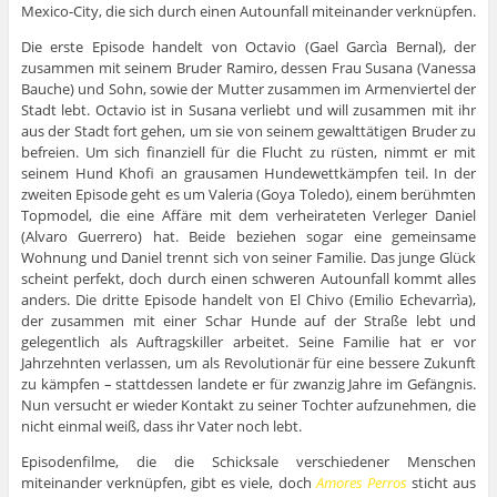
Mexico-City, die sich durch einen Autounfall miteinander verknüpfen.
Die erste Episode handelt von Octavio (Gael Garcìa Bernal), der
zusammen mit seinem Bruder Ramiro, dessen Frau Susana (Vanessa
Bauche) und Sohn, sowie der Mutter zusammen im Armenviertel der
Stadt lebt. Octavio ist in Susana verliebt und will zusammen mit ihr
aus der Stadt fort gehen, um sie von seinem gewalttätigen Bruder zu
befreien. Um sich finanziell für die Flucht zu rüsten, nimmt er mit
seinem Hund Khofi an grausamen Hundewettkämpfen teil. In der
zweiten Episode geht es um Valeria (Goya Toledo), einem berühmten
Topmodel, die eine Affäre mit dem verheirateten Verleger Daniel
(Alvaro Guerrero) hat. Beide beziehen sogar eine gemeinsame
Wohnung und Daniel trennt sich von seiner Familie. Das junge Glück
scheint perfekt, doch durch einen schweren Autounfall kommt alles
anders. Die dritte Episode handelt von El Chivo (Emilio Echevarrìa),
der zusammen mit einer Schar Hunde auf der Straße lebt und
gelegentlich als Auftragskiller arbeitet. Seine Familie hat er vor
Jahrzehnten verlassen, um als Revolutionär für eine bessere Zukunft
zu kämpfen – stattdessen landete er für zwanzig Jahre im Gefängnis.
Nun versucht er wieder Kontakt zu seiner Tochter aufzunehmen, die
nicht einmal weiß, dass ihr Vater noch lebt.
Episodenfilme, die die Schicksale verschiedener Menschen
miteinander verknüpfen, gibt es viele, doch
Amores Perros
sticht aus