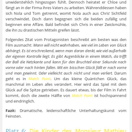
unwiderstehlich hingezogen fühlt. Dennoch heiratet er Chloe und
fängt an in der Firma ihres Vaters zu arbeiten. Währenddessen haben
sich Nola und Tom getrennt, womit Nola auch aus Chris‘ Sichtfeld
verschwindet. Doch dann begegnen sich die beiden zufällig und
beginnen eine Affäre. Bald befindet sich Chris in einer Zwickmühle,
die ihn zu drastischen Mitteln greifen lässt.
Folgendes Zitat vom Protagonisten beschreibt am besten was den
Film ausmacht:
Mann will nicht wahrhaben, wie viel im Leben von Glück
abhängt. Es ist erschreckend, wenn man daran denkt, wie viel außerhalb
der eigenen Kontrolle liegt. Es gibt Augenblicke in einem Match, da trifft
der Ball die Netzkante und kann für den Bruchteil einer Sekunde nach
vorne oder nach hinten fallen. Mit ein bisschen Glück fällt er nach vorne
und man gewinnt. Oder vielleicht auch nicht und man verliert.
Darum
geht es in
Match Point
. Um das kleine Quäntchen Glück, das
manchmal im Leben alles verändert. Hier wird das Spiel mit dem
Glück auf die Spitze getrieben. Es dauert etwas, bis der Film in Fahrt
kommt, doch die zweite Hälfte von
Match Point
ist hochspannend
und eindringlich.
Fazit:
Dramatische, leidenschaftliche Unterhaltungskunst vom
Feinsten.
Platz 6:
Die Kinder des Monsieur Mathieu