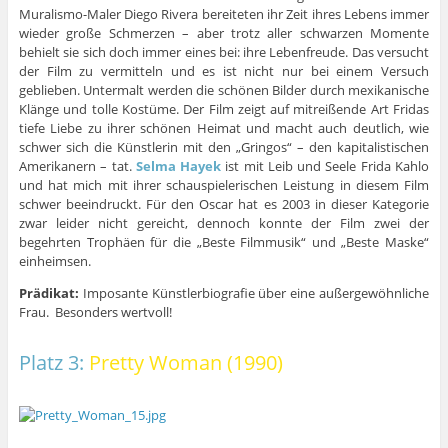
Muralismo-Maler Diego Rivera bereiteten ihr Zeit ihres Lebens immer
wieder große Schmerzen – aber trotz aller schwarzen Momente
behielt sie sich doch immer eines bei: ihre Lebenfreude. Das versucht
der Film zu vermitteln und es ist nicht nur bei einem Versuch
geblieben. Untermalt werden die schönen Bilder durch mexikanische
Klänge und tolle Kostüme. Der Film zeigt auf mitreißende Art Fridas
tiefe Liebe zu ihrer schönen Heimat und macht auch deutlich, wie
schwer sich die Künstlerin mit den „Gringos“ – den kapitalistischen
Amerikanern – tat.
Selma Hayek
ist mit Leib und Seele Frida Kahlo
und hat mich mit ihrer schauspielerischen Leistung in diesem Film
schwer beeindruckt. Für den Oscar hat es 2003 in dieser Kategorie
zwar leider nicht gereicht, dennoch konnte der Film zwei der
begehrten Trophäen für die „Beste Filmmusik“ und „Beste Maske“
einheimsen.
Prädikat:
Imposante Künstlerbiografie über eine außergewöhnliche
Frau. Besonders wertvoll!
Platz 3:
Pretty Woman (1990)