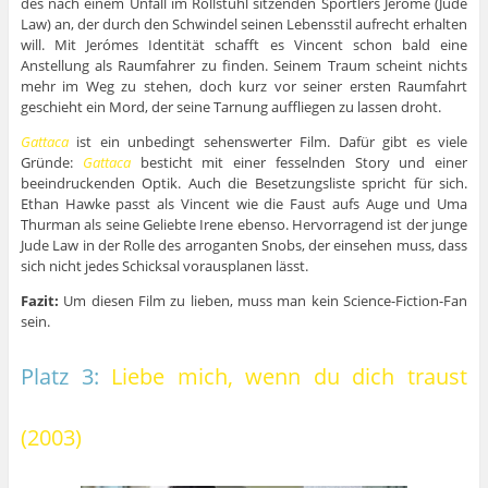
des nach einem Unfall im Rollstuhl sitzenden Sportlers Jeróme (Jude
Law) an, der durch den Schwindel seinen Lebensstil aufrecht erhalten
will. Mit Jerómes Identität schafft es Vincent schon bald eine
Anstellung als Raumfahrer zu finden. Seinem Traum scheint nichts
mehr im Weg zu stehen, doch kurz vor seiner ersten Raumfahrt
geschieht ein Mord, der seine Tarnung auffliegen zu lassen droht.
Gattaca
ist ein unbedingt sehenswerter Film. Dafür gibt es viele
Gründe:
Gattaca
besticht mit einer fesselnden Story und einer
beeindruckenden Optik. Auch die Besetzungsliste spricht für sich.
Ethan Hawke passt als Vincent wie die Faust aufs Auge und Uma
Thurman als seine Geliebte Irene ebenso. Hervorragend ist der junge
Jude Law in der Rolle des arroganten Snobs, der einsehen muss, dass
sich nicht jedes Schicksal vorausplanen lässt.
Fazit:
Um diesen Film zu lieben, muss man kein Science-Fiction-Fan
sein.
Platz 3:
Liebe mich, wenn du dich traust
(2003)