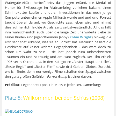
Watergate-Affäre herbeiführte, das Joggen erfand, die Medal of
Honor für Zivilcourage im Viatnamkrieg verliehen bakam, einen
Schrimpkutter kaufte und durch Investitionen in das noch junge
Computerunternehmen Apple Millionär wurde und und und. Forrest
taucht überall da auf, wo Geschichte geschieben wird und nimmt
dies auf herrlich leichte Art als ganz selbstverständlich. All das hilft
ihm wahrscheinlich auch über die lange Zeit unerwiderte Liebe zu
seiner Kinder- und Jugendfreundin Jenny (
Robin Wright
) hinweg, die
erst sehr spät erkennt, was sie an Forrest hat. Natürlich basiert die
Geschichte auf keiner wahren Begegebenheit – das wäre doch zu
schön um wahr zu sein – sie lädt jedoch zum unbeschwerten
Träumen ein und ist traurig und amüsant zugleich. Der Film erhielt
1996 sechs Oscars, u. a. in den Kategorien „Bester Hauptdarsteller“,
„Beste Regie“ und „Bester Film“ sowie drei Golden Globes. Zurecht,
wie ich finde, denn nur wenige Filme schaffen den Spagat zwischen
den ganz großen Gefühlen.
Forrest Gump
ist einer davon.
Prädikat:
Legendäres Epos. Ein Muss in jeder DVD-Sammlung!
Platz 5:
Willkommen bei den Sch’tis (2008)