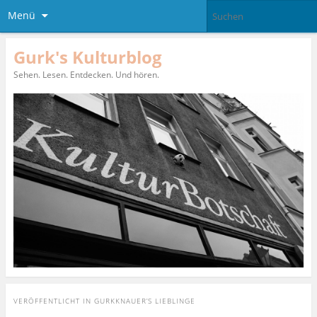
Menü
Gurk's Kulturblog
Sehen. Lesen. Entdecken. Und hören.
VERÖFFENTLICHT IN
GURKKNAUER’S LIEBLINGE