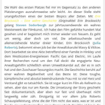
Die Wahl des ersten Platzes fiel mir im Gegensatz zu den anderen
Platzierungen ausnahmsweise sehr leicht. An dieser Stelle steht
unangefochten eines der besten Biopics aller Zeiten. Mit
Erin
Brockovich – Eine wahre Geschichte
(Originaltitel: Erin Brockovich)
gelang
Steven Soderbergh
zur Jahrtausendwende ein wahres
Meisterwerk der Filmkunst. Ich habe den Film gefühlte hundert Mal
gesehen und er begeistert mich immer wieder von Neuem. Es geht
um wenig, aber doch um viel. Die arbeitssuchende und
alleinerziehende Mutter dreier Kinder, Erin Brockovich (
Julia
Roberts
), bekommt einen Job bei der Anwaltskanzlei Masry & Vititoe.
Dort bearbeitet sie eine Akte betreffend einer Familie in Hinkley und
dem Westküsten-Energieriesen Pacific Gas and Electric. Im Laufe
ihrer Recherchen rund um den Fall deckt die engagierte Neu-
Anwaltsgehilfin schließlich einen Umweltskandal auf, der es in sich
hat und den Zuschauer fassungslos macht. Die Geschichte beruht auf
einer wahren Begebenheit und das Beste ist: Diese toughe,
kämpferische und absolut beeindruckende Frau mit so viel Herz und
Verstand gibt es tatsächlich. Sie ist sogar kurz im Film als Kellnerin zu
sehen, aber das nur am Rande. Die Umsetzung der Story geschieht
fast dokumentarisch, aber eben nur fast und überhaupt nicht
langweilig oder zäh. Einzigartig ist vor allem Julia Roberts
Schauspielleistung, ohne die der Film nicht das wäre, was er ist und