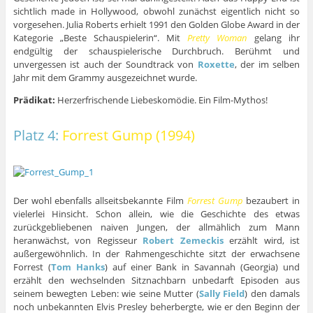
sichtlich made in Hollywood, obwohl zunächst eigentlich nicht so
vorgesehen. Julia Roberts erhielt 1991 den Golden Globe Award in der
Kategorie „Beste Schauspielerin“. Mit
Pretty Woman
gelang ihr
endgültig der schauspielerische Durchbruch. Berühmt und
unvergessen ist auch der Soundtrack von
Roxette
, der im selben
Jahr mit dem Grammy ausgezeichnet wurde.
Prädikat:
Herzerfrischende Liebeskomödie. Ein Film-Mythos!
Platz 4:
Forrest Gump (1994)
Der wohl ebenfalls allseitsbekannte Film
Forrest Gump
bezaubert in
vielerlei Hinsicht. Schon allein, wie die Geschichte des etwas
zurückgebliebenen naiven Jungen, der allmählich zum Mann
heranwächst, von Regisseur
Robert Zemeckis
erzählt wird, ist
außergewöhnlich. In der Rahmengeschichte sitzt der erwachsene
Forrest (
Tom Hanks
) auf einer Bank in Savannah (Georgia) und
erzählt den wechselnden Sitznachbarn unbedarft Episoden aus
seinem bewegten Leben: wie seine Mutter (
Sally Field
) den damals
noch unbekannten Elvis Presley beherbergte, wie er den Beginn der