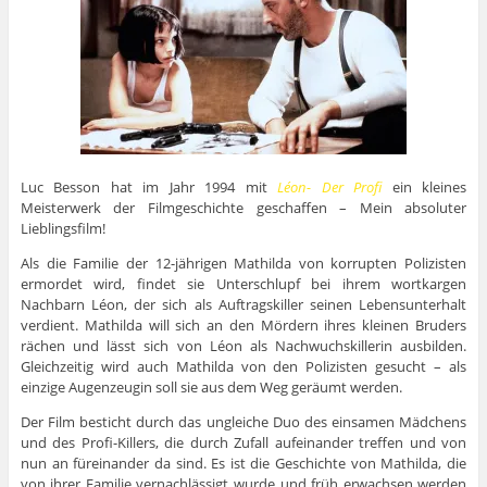
Luc Besson hat im Jahr 1994 mit
Léon- Der Profi
ein kleines
Meisterwerk der Filmgeschichte geschaffen – Mein absoluter
Lieblingsfilm!
Als die Familie der 12-jährigen Mathilda von korrupten Polizisten
ermordet wird, findet sie Unterschlupf bei ihrem wortkargen
Nachbarn Léon, der sich als Auftragskiller seinen Lebensunterhalt
verdient. Mathilda will sich an den Mördern ihres kleinen Bruders
rächen und lässt sich von Léon als Nachwuchskillerin ausbilden.
Gleichzeitig wird auch Mathilda von den Polizisten gesucht – als
einzige Augenzeugin soll sie aus dem Weg geräumt werden.
Der Film besticht durch das ungleiche Duo des einsamen Mädchens
und des Profi-Killers, die durch Zufall aufeinander treffen und von
nun an füreinander da sind. Es ist die Geschichte von Mathilda, die
von ihrer Familie vernachlässigt wurde und früh erwachsen werden