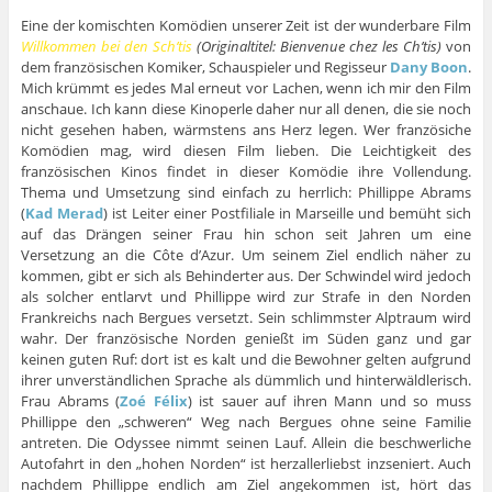
Eine der komischten Komödien unserer Zeit ist der wunderbare Film
Willkommen bei den Sch’tis
(Originaltitel: Bienvenue chez les Ch’tis)
von
dem französischen Komiker, Schauspieler und Regisseur
Dany Boon
.
Mich krümmt es jedes Mal erneut vor Lachen, wenn ich mir den Film
anschaue. Ich kann diese Kinoperle daher nur all denen, die sie noch
nicht gesehen haben, wärmstens ans Herz legen. Wer französiche
Komödien mag, wird diesen Film lieben. Die Leichtigkeit des
französischen Kinos findet in dieser Komödie ihre Vollendung.
Thema und Umsetzung sind einfach zu herrlich: Phillippe Abrams
(
Kad Merad
) ist Leiter einer Postfiliale in Marseille und bemüht sich
auf das Drängen seiner Frau hin schon seit Jahren um eine
Versetzung an die Côte d’Azur. Um seinem Ziel endlich näher zu
kommen, gibt er sich als Behinderter aus. Der Schwindel wird jedoch
als solcher entlarvt und Phillippe wird zur Strafe in den Norden
Frankreichs nach Bergues versetzt. Sein schlimmster Alptraum wird
wahr. Der französische Norden genießt im Süden ganz und gar
keinen guten Ruf: dort ist es kalt und die Bewohner gelten aufgrund
ihrer unverständlichen Sprache als dümmlich und hinterwäldlerisch.
Frau Abrams (
Zoé Félix
) ist sauer auf ihren Mann und so muss
Phillippe den „schweren“ Weg nach Bergues ohne seine Familie
antreten. Die Odyssee nimmt seinen Lauf. Allein die beschwerliche
Autofahrt in den „hohen Norden“ ist herzallerliebst inzseniert. Auch
nachdem Phillippe endlich am Ziel angekommen ist, hört das