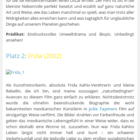
für die sie verdientermaßen einen Oscar erhielt. Der Film ist bis in die
kleinste Nebenrolle perfekt besetzt und erzählt auf ganz natürliche
Art und Weise, wie das Leben manchmal so spielt, was man trotz aller
Widrigkeiten alles erreichen kann und was tagtäglich für unglaubliche
Dinge auf unserem Planeten geschehen.
Prädikat:
Eindrucksvolles Umweltdrama und Biopic. Unbedingt
ansehen!
Platz 2:
Frida (2002)
Als Kunsthistorikerin, absolute Frida Kahlo-Verehrerin und kleine
Rebellin, die ich bin, sind meine sozusagen „naturbedingten“
Avancen zu diesem Film ganz einfach zu erklären. Nichtsdestotrotz
wurde die ohnehin beeindruckende Biographie der wohl
bekanntesten mexikanischen Künstlerin in
Julie Taymor
s Film auf
einzigartige Weise verfilmt. Die Bilder strahlen vor Farbenfreude und
geben das mexikanische Lebensgefühl in einer Weise wider, dass es
schon deshalb eine Wonne ist, zuzusehen. Nun war Frida Kahlos
Leben längst nicht immer hell und bunt – ein schwerer
Verkehrsunfall und die leidvolle Liebe zu dem großen sozialistischen