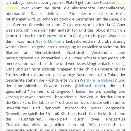
Ich habe ja bereits davor gewarnt. Platz 3 geht an den Klassiker
Pretty
Woman
. Wer kennt sie nicht, die allerschönste Cinderella-Story
überhaupt! Das ist definiv ein Film, der mir nie zum Halse
raushängen wird. Zu schön ist doch die Geschichte um die Liebe, die
alle Grenzen überwinden kann. Oh je, was schreibe ich da 🙂 Aber
was soll’s, ich finde den Film einfach toll und das, obwohl mich die
Sehnsucht nach dem Prinzen mit dem Gaul gar nicht plagt. Was ist es
dann, was mich
Garry Marhall
s Liebeskomödie nicht überdrüssig
werden lässt? Bei genauerer Überlegung ist es vielleicht vielmehr der
Glaube an Menschlichkeit, Nachsicht, Verständnis und
bedinginglosem Geliebtwerden – die Urbedürfnisse eines Jeden. Ich
merke schon, wie ich es drehe und wende, es klingt einfach kitschig.
Ganz und gar nicht kitschig hingegen finde ich die Umsetzung des
Stoffes selbst (bis auf ein paar wenige Ausnahmen). Im Fokus der
Geschichte stehen die Prostituierte Vivian Ward (
Julia Roberts
) und
der Immobilienhai Edward Lewis (
Richard Gere
), die sich
„geschäftlich“ kennen und ungewollt lieben lernen. Spießig und
kitschig ist etwas anderes – besonders zu der Zeit, in der der Film in
die Kinos kam. Der Job einer Prostituierten wurde zuvor selten auf so
unverblümte und dennoch menschliche Weise dargestellt.
Desweiteren spielt der Film mit Klischees, ist ehrlich, direkt, frech und
die Hauptfiguren, verkörpert durch zwei einzigartige
Charakterdarsteller, unglaublich charmant. Wie realistisch die
Geschichte jedoch ist, sei mal dahingestellt. Auch das Happy-End ist