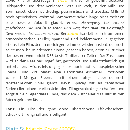
David Fincher überzeugt in
Sieben
mit seiner gewohnt düsteren
Bildsprache und detailverliebten Sets. Die Welt, in der Mills und
Sommerset leben, ist dreckig, pessimistisch und trostlos. Mills ist
noch optimistisch, während Sommerset schon lange nicht mehr an
eine bessere Zukunft glaubt:
Ernest Hemingway hat einmal
geschrieben: Die Welt ist so schön und wert, dass man um sie kämpft.
Dem zweiten Teil stimme ich zu.
Bei
Sieben
handelt es sich um einen
atmosphärischen Thriller, spannend und beklemmend. Zugegeben
ist das kein Film, den man sich gerne immer wieder ansieht, dennoch
sollte man ihn mindestens einmal gesehen haben, denn er ist einer
der besten, wenn nicht DER beste Thriller aller Zeiten. Der Zuschauer
wird an der Nase herumgeführt, geschockt und außerordentlich gut
unterhalten. Höchstleistung gibt es auch auf schauspielerischer
Ebene. Brad Pitt bietet eine Bandbreite extremer Emotionen
während Morgan Freeman mit einem ruhigen, aber dennoch
facettenreichen Spiel glänzt. Kevin Spacey hat als fanatischer
Serienkiller einen Meilenstein der Filmgeschichte geschaffen und
sorgt für ein legendäres Ende, das dem Zuschauer das Blut in den
Adern gefrieren lässt.
Fazit:
Ein Film der ganz ohne übertriebene Effekthascherei
schockiert – originell und intelligent.
Platz 5:
Match Point (2005)