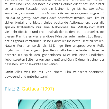
musste und Léon, der noch nie echte Gefühle erlebt hat und hinter
seiner rauen Fassade noch ein kleiner Junge ist:
Ich bin schon
erwachsen, ich werde nur noch älter. – Bei mir ist es genau umgekehrt.
Ich bin alt genug, aber muss noch erwachsen werden.
Der Film ist
sicher brutal und bietet einige packende Actionszenen, aber die
spielen letztendlich nur eine Nebenrolle. Im Mittelpunkt steht
vielmehr die Liebe und Freundschaft der beiden Hauptdarsteller. Bei
diesem Film trafen vier grandiose Künstler aufeinander: Luc Besson
hat es genau verstanden, seine Darsteller ins beste Licht zu stellen,
Natalie Portman spielt als 12-jährige ihre anspruchsvolle Rolle
unglaublich überzeugend, Jean Reno hatte hier die beste Rolle seiner
Karriere (Er spielt den gnadenlosen Killer mit einer kindlichen,
liebenswerten Seite hervorragend gut) und Gary Oldman ist einer der
fiesesten Filmbösewichte aller Zeiten.
Fazit:
Alles was ich mir von einem Film wünsche: spannend,
bewegend und unterhaltsam!
Platz 2:
Gattaca (1997)