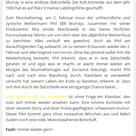
Murray in eine endlose Zeitschleife. Die Kult-Komödie aus dem Jahr
1993 hat es auf Platz 9 meiner Lieblingsfilme geschafft.
Zum Murmeltiertag, am 2. Februar muss der unfreundliche und
zynische Wettermann Phil (Bill Murray), zusammen mit seiner
Produzentin Rita (Andie MacDowell) in das kleine Dörfchen
Punxsutawney fahren, um von dort über das alljährliche Wetterritual
zu berichten. Alles verläuft wie gewohnt, doch als Phil am
darauffolgenden Tag aufwacht, ist zu seinem Erstaunen wieder der 2.
Februar und alles beginnt von vorne, ohne das jemand außer ihm die
Wiederholung bemerkt. Phil erkennt, dass er in eine Zeitschleife
geraten ist und egal, was er macht, er wacht immer wieder am
Morgen des Murmeltiertages auf. Zunächst belustigt, macht Phil
nach und nach eine Wandlung durch. Nachdem er verzweifelt
versucht hat seinem Leben ein Ende zu bereiten, erkennt er, dass
sich ihm durch die Zeitschleife eine einzigartige Chance bietet…
Und täglich grüßt das Murmeltier
ist ohne Frage ein Klassiker, den
man sich immer wieder ansehen kann. Eine schöne Komödie mit
einer cleveren Story und einer Priese gepflegtem, schwarzem Humor.
Dieser Film kommt ganz ohne niveaulose Witzchen aus und liefert
zudem noch eine tolle, lebensbejahende Botschaft.
Fazit:
Immer wieder gern!