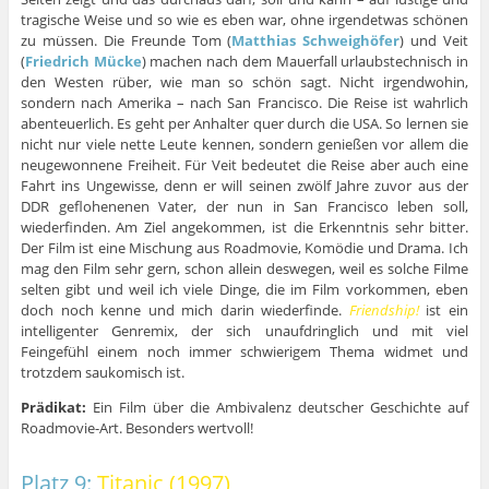
tragische Weise und so wie es eben war, ohne irgendetwas schönen
zu müssen. Die Freunde Tom (
Matthias Schweighöfer
) und Veit
(
Friedrich Mücke
) machen nach dem Mauerfall urlaubstechnisch in
den Westen rüber, wie man so schön sagt. Nicht irgendwohin,
sondern nach Amerika – nach San Francisco. Die Reise ist wahrlich
abenteuerlich. Es geht per Anhalter quer durch die USA. So lernen sie
nicht nur viele nette Leute kennen, sondern genießen vor allem die
neugewonnene Freiheit. Für Veit bedeutet die Reise aber auch eine
Fahrt ins Ungewisse, denn er will seinen zwölf Jahre zuvor aus der
DDR geflohenenen Vater, der nun in San Francisco leben soll,
wiederfinden. Am Ziel angekommen, ist die Erkenntnis sehr bitter.
Der Film ist eine Mischung aus Roadmovie, Komödie und Drama. Ich
mag den Film sehr gern, schon allein deswegen, weil es solche Filme
selten gibt und weil ich viele Dinge, die im Film vorkommen, eben
doch noch kenne und mich darin wiederfinde.
Friendship!
ist ein
intelligenter Genremix, der sich unaufdringlich und mit viel
Feingefühl einem noch immer schwierigem Thema widmet und
trotzdem saukomisch ist.
Prädikat:
Ein Film über die Ambivalenz deutscher Geschichte auf
Roadmovie-Art. Besonders wertvoll!
Platz 9:
Titanic (1997)