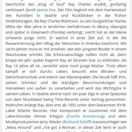
Geschichte des „King of Soul“ Ray Charles erzählt, großartig
verkörpert durch
Jamie Fox
. Der Film beginnt mit dem Karrierestart
des Künstlers in Seattle und Rückblicken in die frühen
Kindheitstagen, die Ray Charles Robinson, so sein bürgerlicher Name,
Mitte der 30er Jahre in ärmlichen Verhältnissen in Albany (Georgia)
und später in Greenwich (Florida) verbringt. Leicht hat es der kleine
schwarze Junge nicht. Er wächst in einer Zeit auf, in der die
Rassentrennung den Alltag der Menschen in Amerika bestimmt. Mit
sechs Jahren muss er mit ansehen, wie sein jüngerer Bruder in einem
Waschzuber ertrinkt. Die Schicksalsschläge reißen nicht ab, denn
knapp ein Jahr später beginnt Ray an Grünem Star zu erblinden. Als
Ray 14 Jahre alt ist, verstirbt seine noch junge Mutter. Trotz allem
kämpft er sich durchs Leben, besucht eine Blinden- und
Gehörlosenschule und erlernt das Klavierspielen. Die Musik hilft ihm,
seinen Schmerz und die ständigen Bevormundungen und
Hänseleien von außen zu verarbeiten und wird das Wichtigste in
seinem Leben. In Seattle wird er nach ein paar Gigs in einer Spelunke
von dem Musiklabel Swing Time Records unter Vertrag genommen.
Weltruhm erlangt Ray aber erst ab 1952 unter dem bekannten R’n’B-
Label Atlantic Records. Hier komponiert er zusammen mit dem
Label-Gründer Ahmet Ertegün (
Curtis Armstrong
) und dem
Musikproduzenten Jerry Wexler (
Richard Schiff
) Kassenschlager wie
„Mess Around“ und „I’ve got a Woman. In dieser Zeit lernt er auch