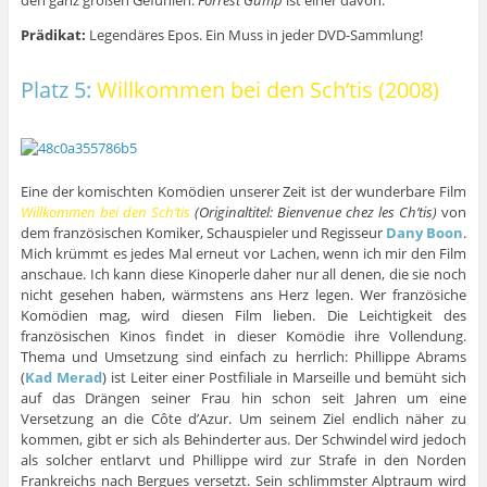
den ganz großen Gefühlen.
Forrest Gump
ist einer davon.
Prädikat:
Legendäres Epos. Ein Muss in jeder DVD-Sammlung!
Platz 5:
Willkommen bei den Sch’tis (2008)
Eine der komischten Komödien unserer Zeit ist der wunderbare Film
Willkommen bei den Sch’tis
(Originaltitel: Bienvenue chez les Ch’tis)
von
dem französischen Komiker, Schauspieler und Regisseur
Dany Boon
.
Mich krümmt es jedes Mal erneut vor Lachen, wenn ich mir den Film
anschaue. Ich kann diese Kinoperle daher nur all denen, die sie noch
nicht gesehen haben, wärmstens ans Herz legen. Wer französiche
Komödien mag, wird diesen Film lieben. Die Leichtigkeit des
französischen Kinos findet in dieser Komödie ihre Vollendung.
Thema und Umsetzung sind einfach zu herrlich: Phillippe Abrams
(
Kad Merad
) ist Leiter einer Postfiliale in Marseille und bemüht sich
auf das Drängen seiner Frau hin schon seit Jahren um eine
Versetzung an die Côte d’Azur. Um seinem Ziel endlich näher zu
kommen, gibt er sich als Behinderter aus. Der Schwindel wird jedoch
als solcher entlarvt und Phillippe wird zur Strafe in den Norden
Frankreichs nach Bergues versetzt. Sein schlimmster Alptraum wird