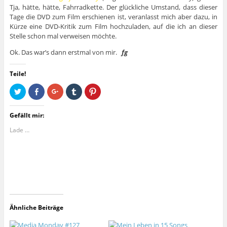
Tja, hätte, hätte, Fahrradkette. Der glückliche Umstand, dass dieser
Tage die DVD zum Film erschienen ist, veranlasst mich aber dazu, in
Kürze eine DVD-Kritik zum Film hochzuladen, auf die ich an dieser
Stelle schon mal verweisen möchte.
Ok. Das war’s dann erstmal von mir.
fg
Teile!
K
K
Z
K
K
l
l
u
l
l
i
i
m
i
i
c
c
T
c
c
k
k
e
k
k
Gefällt mir:
,
,
i
,
,
u
u
l
u
u
Lade …
m
m
e
m
m
ü
a
n
a
a
b
u
a
u
u
e
f
u
f
f
r
F
f
T
P
T
a
G
u
i
w
c
o
m
n
i
e
o
b
t
t
b
g
l
e
t
o
l
r
r
e
o
e
z
e
r
k
+
u
s
z
z
a
t
t
Ähnliche Beiträge
u
u
n
e
z
t
t
k
i
u
e
e
l
l
t