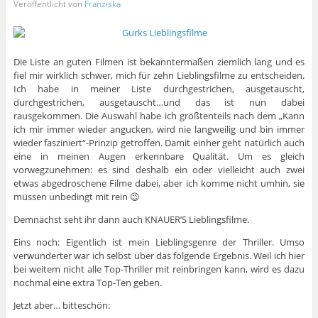
Veröffentlicht von
Franziska
Die Liste an guten Filmen ist bekanntermaßen ziemlich lang und es
fiel mir wirklich schwer, mich für zehn Lieblingsfilme zu entscheiden.
Ich habe in meiner Liste durchgestrichen, ausgetauscht,
durchgestrichen, ausgetauscht…und das ist nun dabei
rausgekommen. Die Auswahl habe ich größtenteils nach dem „Kann
ich mir immer wieder angucken, wird nie langweilig und bin immer
wieder fasziniert“-Prinzip getroffen. Damit einher geht natürlich auch
eine in meinen Augen erkennbare Qualität. Um es gleich
vorwegzunehmen: es sind deshalb ein oder vielleicht auch zwei
etwas abgedroschene Filme dabei, aber ich komme nicht umhin, sie
müssen unbedingt mit rein 😉
Demnächst seht ihr dann auch KNAUER’S Lieblingsfilme.
Eins noch: Eigentlich ist mein Lieblingsgenre der Thriller. Umso
verwunderter war ich selbst über das folgende Ergebnis. Weil ich hier
bei weitem nicht alle Top-Thriller mit reinbringen kann, wird es dazu
nochmal eine extra Top-Ten geben.
Jetzt aber… bitteschön: