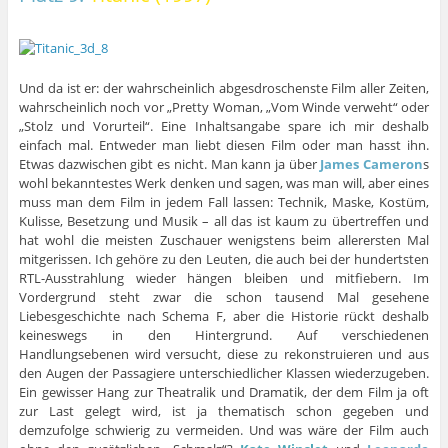
Und da ist er: der wahrscheinlich abgesdroschenste Film aller Zeiten,
wahrscheinlich noch vor „Pretty Woman, „Vom Winde verweht“ oder
„Stolz und Vorurteil“. Eine Inhaltsangabe spare ich mir deshalb
einfach mal. Entweder man liebt diesen Film oder man hasst ihn.
Etwas dazwischen gibt es nicht. Man kann ja über
James Cameron
s
wohl bekanntestes Werk denken und sagen, was man will, aber eines
muss man dem Film in jedem Fall lassen: Technik, Maske, Kostüm,
Kulisse, Besetzung und Musik – all das ist kaum zu übertreffen und
hat wohl die meisten Zuschauer wenigstens beim allerersten Mal
mitgerissen. Ich gehöre zu den Leuten, die auch bei der hundertsten
RTL-Ausstrahlung wieder hängen bleiben und mitfiebern. Im
Vordergrund steht zwar die schon tausend Mal gesehene
Liebesgeschichte nach Schema F, aber die Historie rückt deshalb
keineswegs in den Hintergrund. Auf verschiedenen
Handlungsebenen wird versucht, diese zu rekonstruieren und aus
den Augen der Passagiere unterschiedlicher Klassen wiederzugeben.
Ein gewisser Hang zur Theatralik und Dramatik, der dem Film ja oft
zur Last gelegt wird, ist ja thematisch schon gegeben und
demzufolge schwierig zu vermeiden. Und was wäre der Film auch