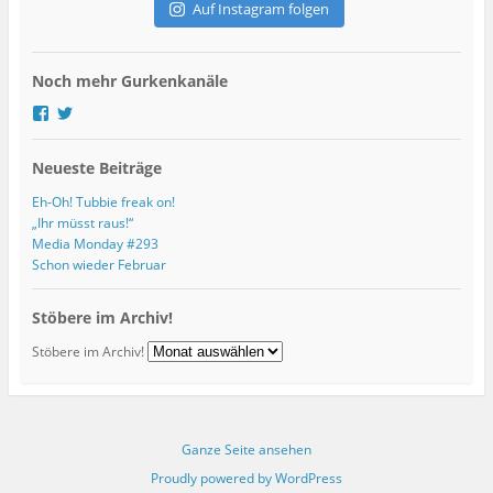
d
Auf Instagram folgen
r
e
s
Noch mehr Gurkenkanäle
s
e
P
P
r
r
o
o
Neueste Beiträge
f
f
i
i
l
l
Eh-Oh! Tubbie freak on!
v
v
„Ihr müsst raus!“
o
o
Media Monday #293
n
n
Schon wieder Februar
g
G
u
u
r
r
Stöbere im Archiv!
k
k
s
s
Stöbere im Archiv!
k
K
u
u
l
l
t
t
u
u
r
r
Ganze Seite ansehen
b
b
Proudly powered by WordPress
l
l