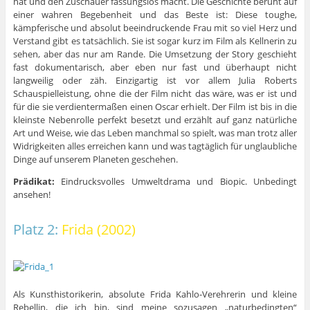
hat und den Zuschauer fassungslos macht. Die Geschichte beruht auf
einer wahren Begebenheit und das Beste ist: Diese toughe,
kämpferische und absolut beeindruckende Frau mit so viel Herz und
Verstand gibt es tatsächlich. Sie ist sogar kurz im Film als Kellnerin zu
sehen, aber das nur am Rande. Die Umsetzung der Story geschieht
fast dokumentarisch, aber eben nur fast und überhaupt nicht
langweilig oder zäh. Einzigartig ist vor allem Julia Roberts
Schauspielleistung, ohne die der Film nicht das wäre, was er ist und
für die sie verdientermaßen einen Oscar erhielt. Der Film ist bis in die
kleinste Nebenrolle perfekt besetzt und erzählt auf ganz natürliche
Art und Weise, wie das Leben manchmal so spielt, was man trotz aller
Widrigkeiten alles erreichen kann und was tagtäglich für unglaubliche
Dinge auf unserem Planeten geschehen.
Prädikat:
Eindrucksvolles Umweltdrama und Biopic. Unbedingt
ansehen!
Platz 2:
Frida (2002)
Als Kunsthistorikerin, absolute Frida Kahlo-Verehrerin und kleine
Rebellin, die ich bin, sind meine sozusagen „naturbedingten“