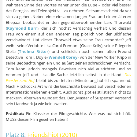
wahrsten Sinne des Wortes näher unter die Lupe – oder viel besser
das Fernglas und Teleobjektiv – zu nehmen. Seltsames scheint da vor
sich zu gehen. Neben einer einsamen jungen Frau und einem älteren
Ehepaar beobachtet er den gegenüberwohnenden Lars Thorwald
(
Raymond Burr
), der sich höchst verdächtig verhält und dessen
Frau von einem auf den anderen Tag plötlich von der Bildfläche
verschwindet. Hat dieser Thorwald etwa seine Frau ermordet? Jeff
weiht seine Verlobte Lisa Carol Fremont (Grace Kelly), seine Pflegerin
Stella (
Thelma Ritter
) und schließlich auch seinen alten Freund
Detective Tom J. Doyle (
Wendell Corey
) von der New Yorker Kripo in
seine Beobachtungen ein und äußert seinen schrecklichen Verdacht.
Tom kann jedoch mangels Beweisen nich viel ausrichten und so
nehmen Jeff und Lisa die Sache letztlich selbst in die Hand.
Das
Fenster zum Hof
bleibt bis zur letzten Minute unglaublich spannend.
Nach Hitchcocks Art wird die Geschichte bewusst auf verschiedenen
Interpretationsebenen erzählt. Auch sonst gibt es stilistisch nichts zu
meckern. Aber wen wundert das. Der „Master of Suspense“ verstand
sein Handwerk ja wie kein zweiter.
Prädikat:
Ein Klassiker der Filmgeschichte. Wer was auf sich hält,
MUSS diesen Film gesehen haben!
Platz 8:
Friendship! (2010)