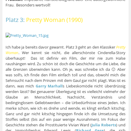
Frau. Besonders wertvoll!
Platz 3:
Pretty Woman (1990)
Ich habe ja bereits davor gewarnt. Platz 3 geht an den Klassiker
Pretty
Woman
. Wer kennt sie nicht, die allerschönste Cinderella-Story
überhaupt! Das ist definiv ein Film, der mir nie zum Halse
raushängen wird. Zu schön ist doch die Geschichte um die Liebe, die
alle Grenzen überwinden kann. Oh je, was schreibe ich da 🙂 Aber
was soll’s, ich finde den Film einfach toll und das, obwohl mich die
Sehnsucht nach dem Prinzen mit dem Gaul gar nicht plagt. Was ist es
dann, was mich
Garry Marhall
s Liebeskomödie nicht überdrüssig
werden lässt? Bei genauerer Überlegung ist es vielleicht vielmehr der
Glaube an Menschlichkeit, Nachsicht, Verständnis und
bedinginglosem Geliebtwerden – die Urbedürfnisse eines Jeden. Ich
merke schon, wie ich es drehe und wende, es klingt einfach kitschig.
Ganz und gar nicht kitschig hingegen finde ich die Umsetzung des
Stoffes selbst (bis auf ein paar wenige Ausnahmen). Im Fokus der
Geschichte stehen die Prostituierte Vivian Ward (
Julia Roberts
) und
der Immobilienhai Edward Lewis (
Richard Gere
), die sich