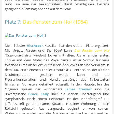
rund um eine der bekanntesten Literatur-Kultfiguren. Bestens
geeignet für Samstag-Abende auf dem Sofa!
Platz 7:
Das Fenster zum Hof (1954)
Mein liebster
Hitchcock
-Klassiker hat den siebten Platz ergattert.
Mit
Vertigo, Psycho
und
Die Vögel
kann
Das Fenster zum Hof
(Originaltitel: Rear Window)
locker mithalten. Als einer der ersten
Thriller mit dem Motiv des Voyeurismus‘ ist er Vorbild für viele
folgende Filme dieser Art. Auffallende Ähnlichkeiten sind vor allem in
dem 2007 erschienenen Thriller „Disturbia“ zu entdecken, der als eine
Neuinterpretation gesehen werden kann und die
Figurenkonstellation und Handlungsstränge des 1a-bestezten
filmischen Vorreiters detailliert aufgreift. In den Hauptrollen des
Originals spielen der wunderbare
James Stewart
und die
unvergessene
Grace Kelly
über die Maßen überzeugend und
symphatisch. Nach einem Beinbruch ist der Modefotograf L.B.
Jefferies, Jeff genannt (James Stuart), in seiner Wohnung an den
Rollstuhl gefesselt. Aus Langeweile beginnt er von seinem
Wohnzimmerfenster aus die Nachbarn zu beobachten und im