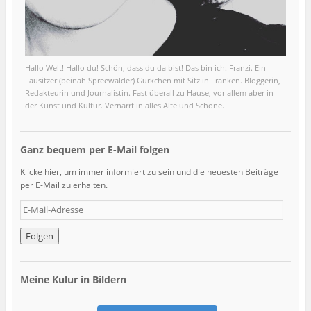
Hallo Welt! Hallo du! Schön, dass du da bist! Das bin ich: Franzi. Ein
Lausitzer (beinah Spreewälder) Gürkchen mit Sitz in Franken. Bloggerin,
Redakteurin und Journalistin. Fast überall zu Hause, vor allem aber in
der Kunst und Kultur. Vernarrt in alles Alte und Schöne.
Ganz bequem per E-Mail folgen
Klicke hier, um immer informiert zu sein und die neuesten Beiträge
per E-Mail zu erhalten.
E
-
M
a
i
l
Meine Kulur in Bildern
-
A