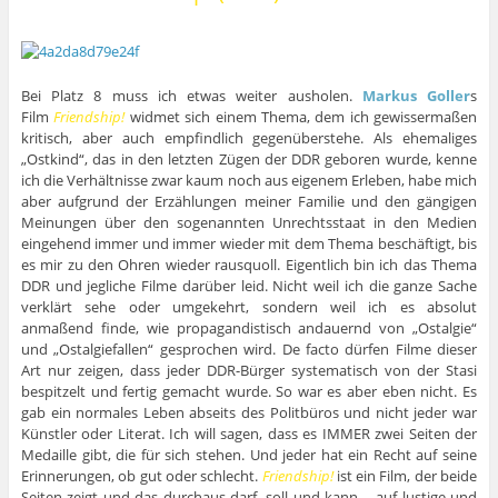
Bei Platz 8 muss ich etwas weiter ausholen.
Markus Goller
s
Film
Friendship!
widmet sich einem Thema, dem ich gewissermaßen
kritisch, aber auch empfindlich gegenüberstehe. Als ehemaliges
„Ostkind“, das in den letzten Zügen der DDR geboren wurde, kenne
ich die Verhältnisse zwar kaum noch aus eigenem Erleben, habe mich
aber aufgrund der Erzählungen meiner Familie und den gängigen
Meinungen über den sogenannten Unrechtsstaat in den Medien
eingehend immer und immer wieder mit dem Thema beschäftigt, bis
es mir zu den Ohren wieder rausquoll. Eigentlich bin ich das Thema
DDR und jegliche Filme darüber leid. Nicht weil ich die ganze Sache
verklärt sehe oder umgekehrt, sondern weil ich es absolut
anmaßend finde, wie propagandistisch andauernd von „Ostalgie“
und „Ostalgiefallen“ gesprochen wird. De facto dürfen Filme dieser
Art nur zeigen, dass jeder DDR-Bürger systematisch von der Stasi
bespitzelt und fertig gemacht wurde. So war es aber eben nicht. Es
gab ein normales Leben abseits des Politbüros und nicht jeder war
Künstler oder Literat. Ich will sagen, dass es IMMER zwei Seiten der
Medaille gibt, die für sich stehen. Und jeder hat ein Recht auf seine
Erinnerungen, ob gut oder schlecht.
Friendship!
ist ein Film, der beide
Seiten zeigt und das durchaus darf, soll und kann – auf lustige und