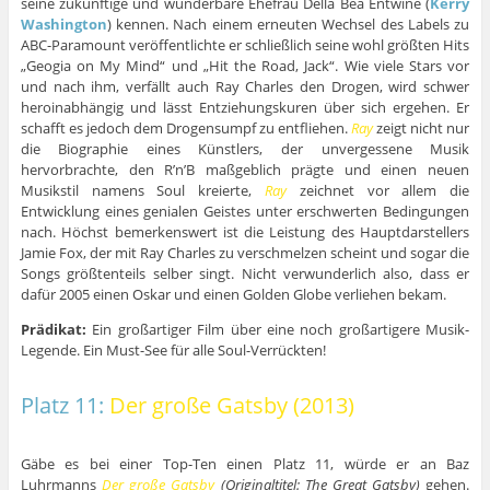
seine zukünftige und wunderbare Ehefrau Della Bea Entwine (
Kerry
Washington
) kennen. Nach einem erneuten Wechsel des Labels zu
ABC-Paramount veröffentlichte er schließlich seine wohl größten Hits
„Geogia on My Mind“ und „Hit the Road, Jack“. Wie viele Stars vor
und nach ihm, verfällt auch Ray Charles den Drogen, wird schwer
heroinabhängig und lässt Entziehungskuren über sich ergehen. Er
schafft es jedoch dem Drogensumpf zu entfliehen.
Ray
zeigt nicht nur
die Biographie eines Künstlers, der unvergessene Musik
hervorbrachte, den R’n’B maßgeblich prägte und einen neuen
Musikstil namens Soul kreierte,
Ray
zeichnet vor allem die
Entwicklung eines genialen Geistes unter erschwerten Bedingungen
nach. Höchst bemerkenswert ist die Leistung des Hauptdarstellers
Jamie Fox, der mit Ray Charles zu verschmelzen scheint und sogar die
Songs größtenteils selber singt. Nicht verwunderlich also, dass er
dafür 2005 einen Oskar und einen Golden Globe verliehen bekam.
Prädikat:
Ein großartiger Film über eine noch großartigere Musik-
Legende. Ein Must-See für alle Soul-Verrückten!
Platz 11:
Der große Gatsby (2013)
Gäbe es bei einer Top-Ten einen Platz 11, würde er an Baz
Luhrmanns
Der große Gatsby
(Originaltitel: The Great Gatsby)
gehen.