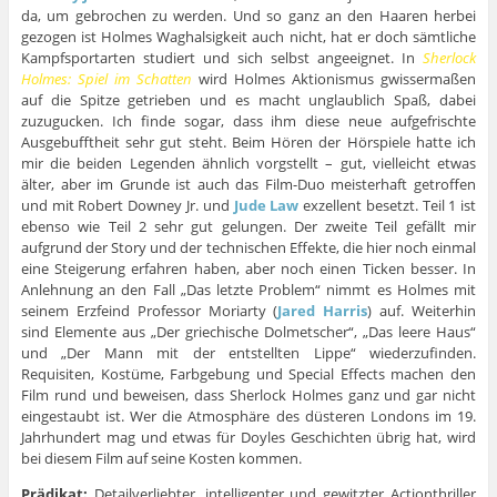
da, um gebrochen zu werden. Und so ganz an den Haaren herbei
gezogen ist Holmes Waghalsigkeit auch nicht, hat er doch sämtliche
Kampfsportarten studiert und sich selbst angeeignet. In
Sherlock
Holmes: Spiel im Schatten
wird Holmes Aktionismus gwissermaßen
auf die Spitze getrieben und es macht unglaublich Spaß, dabei
zuzugucken. Ich finde sogar, dass ihm diese neue aufgefrischte
Ausgebufftheit sehr gut steht. Beim Hören der Hörspiele hatte ich
mir die beiden Legenden ähnlich vorgstellt – gut, vielleicht etwas
älter, aber im Grunde ist auch das Film-Duo meisterhaft getroffen
und mit Robert Downey Jr. und
Jude Law
exzellent besetzt. Teil 1 ist
ebenso wie Teil 2 sehr gut gelungen. Der zweite Teil gefällt mir
aufgrund der Story und der technischen Effekte, die hier noch einmal
eine Steigerung erfahren haben, aber noch einen Ticken besser. In
Anlehnung an den Fall „Das letzte Problem“ nimmt es Holmes mit
seinem Erzfeind Professor Moriarty (
Jared Harris
) auf. Weiterhin
sind Elemente aus „Der griechische Dolmetscher“, „Das leere Haus“
und „Der Mann mit der entstellten Lippe“ wiederzufinden.
Requisiten, Kostüme, Farbgebung und Special Effects machen den
Film rund und beweisen, dass Sherlock Holmes ganz und gar nicht
eingestaubt ist. Wer die Atmosphäre des düsteren Londons im 19.
Jahrhundert mag und etwas für Doyles Geschichten übrig hat, wird
bei diesem Film auf seine Kosten kommen.
Prädikat:
Detailverliebter, intelligenter und gewitzter Actionthriller