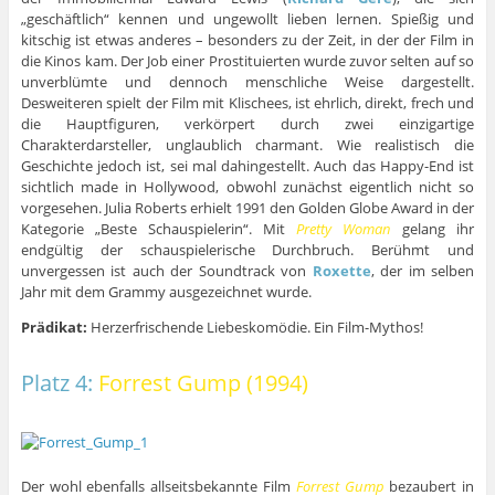
„geschäftlich“ kennen und ungewollt lieben lernen. Spießig und
kitschig ist etwas anderes – besonders zu der Zeit, in der der Film in
die Kinos kam. Der Job einer Prostituierten wurde zuvor selten auf so
unverblümte und dennoch menschliche Weise dargestellt.
Desweiteren spielt der Film mit Klischees, ist ehrlich, direkt, frech und
die Hauptfiguren, verkörpert durch zwei einzigartige
Charakterdarsteller, unglaublich charmant. Wie realistisch die
Geschichte jedoch ist, sei mal dahingestellt. Auch das Happy-End ist
sichtlich made in Hollywood, obwohl zunächst eigentlich nicht so
vorgesehen. Julia Roberts erhielt 1991 den Golden Globe Award in der
Kategorie „Beste Schauspielerin“. Mit
Pretty Woman
gelang ihr
endgültig der schauspielerische Durchbruch. Berühmt und
unvergessen ist auch der Soundtrack von
Roxette
, der im selben
Jahr mit dem Grammy ausgezeichnet wurde.
Prädikat:
Herzerfrischende Liebeskomödie. Ein Film-Mythos!
Platz 4:
Forrest Gump (1994)
Der wohl ebenfalls allseitsbekannte Film
Forrest Gump
bezaubert in