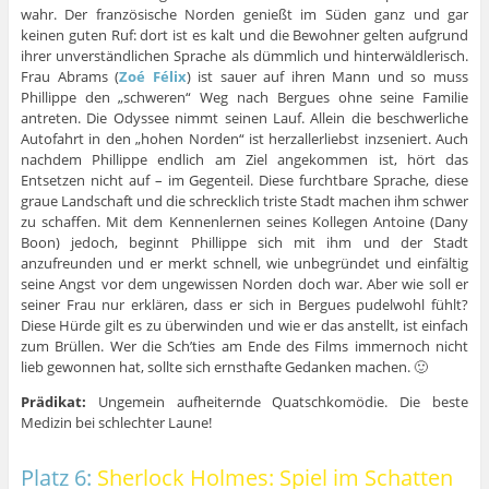
wahr. Der französische Norden genießt im Süden ganz und gar
keinen guten Ruf: dort ist es kalt und die Bewohner gelten aufgrund
ihrer unverständlichen Sprache als dümmlich und hinterwäldlerisch.
Frau Abrams (
Zoé Félix
) ist sauer auf ihren Mann und so muss
Phillippe den „schweren“ Weg nach Bergues ohne seine Familie
antreten. Die Odyssee nimmt seinen Lauf. Allein die beschwerliche
Autofahrt in den „hohen Norden“ ist herzallerliebst inzseniert. Auch
nachdem Phillippe endlich am Ziel angekommen ist, hört das
Entsetzen nicht auf – im Gegenteil. Diese furchtbare Sprache, diese
graue Landschaft und die schrecklich triste Stadt machen ihm schwer
zu schaffen. Mit dem Kennenlernen seines Kollegen Antoine (Dany
Boon) jedoch, beginnt Phillippe sich mit ihm und der Stadt
anzufreunden und er merkt schnell, wie unbegründet und einfältig
seine Angst vor dem ungewissen Norden doch war. Aber wie soll er
seiner Frau nur erklären, dass er sich in Bergues pudelwohl fühlt?
Diese Hürde gilt es zu überwinden und wie er das anstellt, ist einfach
zum Brüllen. Wer die Sch’ties am Ende des Films immernoch nicht
lieb gewonnen hat, sollte sich ernsthafte Gedanken machen. 🙂
Prädikat:
Ungemein aufheiternde Quatschkomödie. Die beste
Medizin bei schlechter Laune!
Platz 6:
Sherlock Holmes: Spiel im Schatten