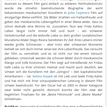
Avancen zu diesem Film ganz einfach zu erklären. Nichtsdestotrotz
wurde die ohnehin beeindruckende Biographie der wohl
bekanntesten mexikanischen Künstlerin in
Julie Taymor
s Film auf
einzigartige Weise verfilmt. Die Bilder strahlen vor Farbenfreude und
geben das mexikanische Lebensgefühl in einer Weise wider, dass es
schon deshalb eine Wonne ist, zuzusehen. Nun war Frida Kahlos
Leben längst nicht immer hell und bunt – ein schwerer
Verkehrsunfall und die leidvolle Liebe zu dem großen sozialistischen
Muralismo-Maler Diego Rivera bereiteten ihr Zeit ihres Lebens immer
wieder große Schmerzen – aber trotz aller schwarzen Momente
behielt sie sich doch immer eines bei: ihre Lebenfreude. Das versucht
der Film zu vermitteln und es ist nicht nur bei einem Versuch
geblieben. Untermalt werden die schönen Bilder durch mexikanische
Klänge und tolle Kostüme. Der Film zeigt auf mitreißende Art Fridas
tiefe Liebe zu ihrer schönen Heimat und macht auch deutlich, wie
schwer sich die Künstlerin mit den „Gringos“ – den kapitalistischen
Amerikanern – tat.
Selma Hayek
ist mit Leib und Seele Frida Kahlo
und hat mich mit ihrer schauspielerischen Leistung in diesem Film
schwer beeindruckt. Für den Oscar hat es 2003 in dieser Kategorie
zwar leider nicht gereicht, dennoch konnte der Film zwei der
begehrten Trophäen für die „Beste Filmmusik“ und „Beste Maske“
einheimsen.
Prädikat:
Imposante Künstlerbiografie über eine außergewöhnliche