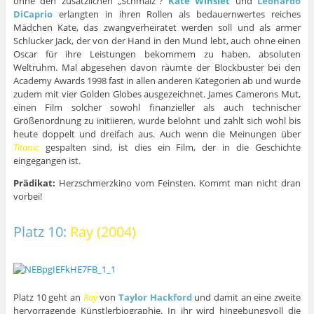
ohne den zusätzlichen „Schmalz“?
Kate Winslet
und
Leonardo
DiCaprio
erlangten in ihren Rollen als bedauernwertes reiches
Mädchen Kate, das zwangverheiratet werden soll und als armer
Schlucker Jack, der von der Hand in den Mund lebt, auch ohne einen
Oscar für ihre Leistungen bekommem zu haben, absoluten
Weltruhm. Mal abgesehen davon räumte der Blockbuster bei den
Academy Awards 1998 fast in allen anderen Kategorien ab und wurde
zudem mit vier Golden Globes ausgezeichnet. James Camerons Mut,
einen Film solcher sowohl finanzieller als auch technischer
Größenordnung zu initiieren, wurde belohnt und zahlt sich wohl bis
heute doppelt und dreifach aus. Auch wenn die Meinungen über
Titanic
gespalten sind, ist dies ein Film, der in die Geschichte
eingegangen ist.
Prädikat:
Herzschmerzkino vom Feinsten. Kommt man nicht dran
vorbei!
Platz 10:
Ray (2004)
Platz 10 geht an
Ray
von
Taylor Hackford
und damit an eine zweite
hervorragende Künstlerbiographie. In ihr wird hingebungsvoll die