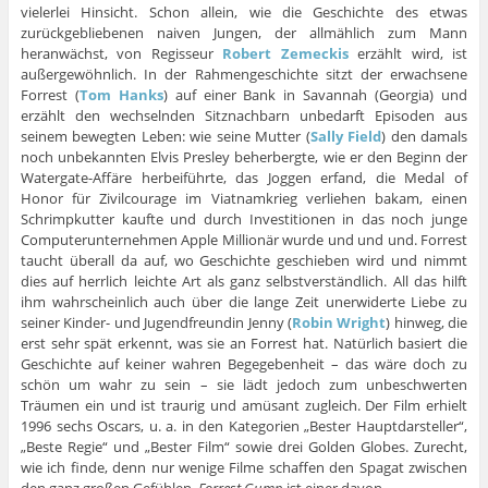
vielerlei Hinsicht. Schon allein, wie die Geschichte des etwas
zurückgebliebenen naiven Jungen, der allmählich zum Mann
heranwächst, von Regisseur
Robert Zemeckis
erzählt wird, ist
außergewöhnlich. In der Rahmengeschichte sitzt der erwachsene
Forrest (
Tom Hanks
) auf einer Bank in Savannah (Georgia) und
erzählt den wechselnden Sitznachbarn unbedarft Episoden aus
seinem bewegten Leben: wie seine Mutter (
Sally Field
) den damals
noch unbekannten Elvis Presley beherbergte, wie er den Beginn der
Watergate-Affäre herbeiführte, das Joggen erfand, die Medal of
Honor für Zivilcourage im Viatnamkrieg verliehen bakam, einen
Schrimpkutter kaufte und durch Investitionen in das noch junge
Computerunternehmen Apple Millionär wurde und und und. Forrest
taucht überall da auf, wo Geschichte geschieben wird und nimmt
dies auf herrlich leichte Art als ganz selbstverständlich. All das hilft
ihm wahrscheinlich auch über die lange Zeit unerwiderte Liebe zu
seiner Kinder- und Jugendfreundin Jenny (
Robin Wright
) hinweg, die
erst sehr spät erkennt, was sie an Forrest hat. Natürlich basiert die
Geschichte auf keiner wahren Begegebenheit – das wäre doch zu
schön um wahr zu sein – sie lädt jedoch zum unbeschwerten
Träumen ein und ist traurig und amüsant zugleich. Der Film erhielt
1996 sechs Oscars, u. a. in den Kategorien „Bester Hauptdarsteller“,
„Beste Regie“ und „Bester Film“ sowie drei Golden Globes. Zurecht,
wie ich finde, denn nur wenige Filme schaffen den Spagat zwischen