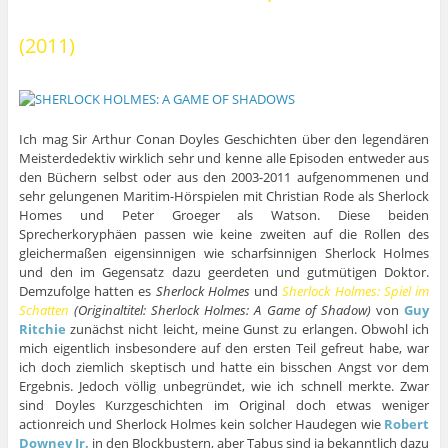
(2011)
Ich mag Sir Arthur Conan Doyles Geschichten über den legendären
Meisterdedektiv wirklich sehr und kenne alle Episoden entweder aus
den Büchern selbst oder aus den 2003-2011 aufgenommenen und
sehr gelungenen Maritim-Hörspielen mit Christian Rode als Sherlock
Homes und Peter Groeger als Watson. Diese beiden
Sprecherkoryphäen passen wie keine zweiten auf die Rollen des
gleichermaßen eigensinnigen wie scharfsinnigen Sherlock Holmes
und den im Gegensatz dazu geerdeten und gutmütigen Doktor.
Demzufolge hatten es
Sherlock Holmes
und
Sherlock Holmes: Spiel im
Schatten
(Originaltitel: Sherlock Holmes: A Game of Shadow)
von
Guy
Ritchie
zunächst nicht leicht, meine Gunst zu erlangen. Obwohl ich
mich eigentlich insbesondere auf den ersten Teil gefreut habe, war
ich doch ziemlich skeptisch und hatte ein bisschen Angst vor dem
Ergebnis. Jedoch völlig unbegründet, wie ich schnell merkte. Zwar
sind Doyles Kurzgeschichten im Original doch etwas weniger
actionreich und Sherlock Holmes kein solcher Haudegen wie
Robert
Downey Jr.
in den Blockbustern, aber Tabus sind ja bekanntlich dazu