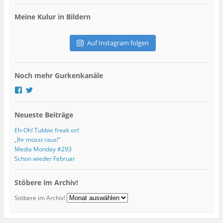
i
l
Meine Kulur in Bildern
-
A
d
Auf Instagram folgen
r
e
s
Noch mehr Gurkenkanäle
s
e
P
P
r
r
o
o
Neueste Beiträge
f
f
i
i
l
l
Eh-Oh! Tubbie freak on!
v
v
„Ihr müsst raus!“
o
o
Media Monday #293
n
n
Schon wieder Februar
g
G
u
u
r
r
Stöbere im Archiv!
k
k
s
s
Stöbere im Archiv!
k
K
u
u
l
l