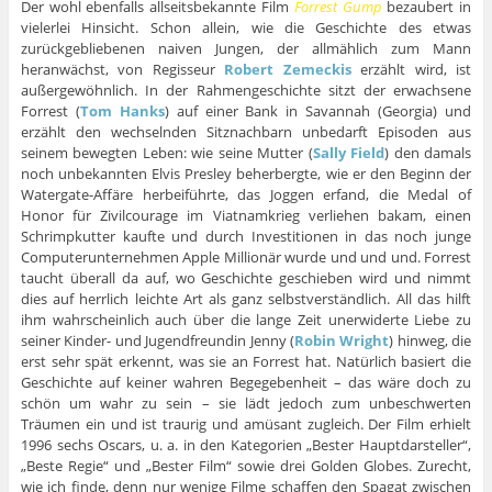
Der wohl ebenfalls allseitsbekannte Film
Forrest Gump
bezaubert in
vielerlei Hinsicht. Schon allein, wie die Geschichte des etwas
zurückgebliebenen naiven Jungen, der allmählich zum Mann
heranwächst, von Regisseur
Robert Zemeckis
erzählt wird, ist
außergewöhnlich. In der Rahmengeschichte sitzt der erwachsene
Forrest (
Tom Hanks
) auf einer Bank in Savannah (Georgia) und
erzählt den wechselnden Sitznachbarn unbedarft Episoden aus
seinem bewegten Leben: wie seine Mutter (
Sally Field
) den damals
noch unbekannten Elvis Presley beherbergte, wie er den Beginn der
Watergate-Affäre herbeiführte, das Joggen erfand, die Medal of
Honor für Zivilcourage im Viatnamkrieg verliehen bakam, einen
Schrimpkutter kaufte und durch Investitionen in das noch junge
Computerunternehmen Apple Millionär wurde und und und. Forrest
taucht überall da auf, wo Geschichte geschieben wird und nimmt
dies auf herrlich leichte Art als ganz selbstverständlich. All das hilft
ihm wahrscheinlich auch über die lange Zeit unerwiderte Liebe zu
seiner Kinder- und Jugendfreundin Jenny (
Robin Wright
) hinweg, die
erst sehr spät erkennt, was sie an Forrest hat. Natürlich basiert die
Geschichte auf keiner wahren Begegebenheit – das wäre doch zu
schön um wahr zu sein – sie lädt jedoch zum unbeschwerten
Träumen ein und ist traurig und amüsant zugleich. Der Film erhielt
1996 sechs Oscars, u. a. in den Kategorien „Bester Hauptdarsteller“,
„Beste Regie“ und „Bester Film“ sowie drei Golden Globes. Zurecht,
wie ich finde, denn nur wenige Filme schaffen den Spagat zwischen