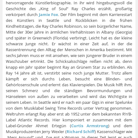
hervorragende Künstlerbiographie. In ihr wird hingebungsvoll die
Geschichte des „King of Soul“ Ray Charles erzählt, großartig
verkörpert durch
Jamie Fox
. Der Film beginnt mit dem Karrierestart
des Künstlers in Seattle und Rückblicken in die frühen
Kindheitstagen, die Ray Charles Robinson, so sein bürgerlicher Name,
Mitte der 30er Jahre in ärmlichen Verhältnissen in Albany (Georgia)
und später in Greenwich (Florida) verbringt. Leicht hat es der kleine
schwarze Junge nicht. Er wächst in einer Zeit auf, in der die
Rassentrennung den Alltag der Menschen in Amerika bestimmt. Mit
sechs Jahren muss er mit ansehen, wie sein jüngerer Bruder in einem
Waschzuber ertrinkt. Die Schicksalsschläge reißen nicht ab, denn
knapp ein Jahr später beginnt Ray an Grünem Star zu erblinden. Als
Ray 14 Jahre alt ist, verstirbt seine noch junge Mutter. Trotz allem
kämpft er sich durchs Leben, besucht eine Blinden- und
Gehörlosenschule und erlernt das Klavierspielen. Die Musik hilft ihm,
seinen Schmerz und die ständigen Bevormundungen und
Hänseleien von außen zu verarbeiten und wird das Wichtigste in
seinem Leben. In Seattle wird er nach ein paar Gigs in einer Spelunke
von dem Musiklabel Swing Time Records unter Vertrag genommen.
Weltruhm erlangt Ray aber erst ab 1952 unter dem bekannten R’n’B-
Label Atlantic Records. Hier komponiert er zusammen mit dem
Label-Gründer Ahmet Ertegün (
Curtis Armstrong
) und dem
Musikproduzenten Jerry Wexler (
Richard Schiff
) Kassenschlager wie
„Mess Around“ und „I’ve got a Woman. In dieser Zeit lernt er auch