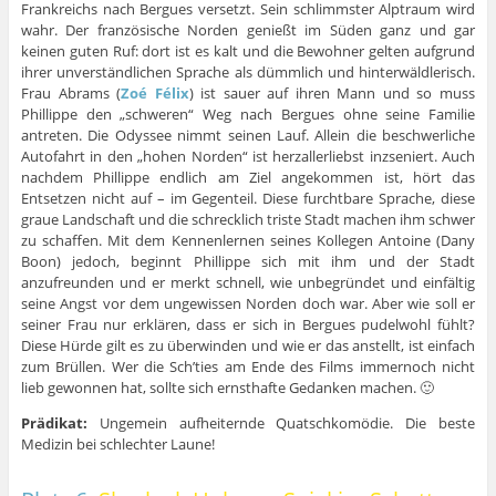
Frankreichs nach Bergues versetzt. Sein schlimmster Alptraum wird
wahr. Der französische Norden genießt im Süden ganz und gar
keinen guten Ruf: dort ist es kalt und die Bewohner gelten aufgrund
ihrer unverständlichen Sprache als dümmlich und hinterwäldlerisch.
Frau Abrams (
Zoé Félix
) ist sauer auf ihren Mann und so muss
Phillippe den „schweren“ Weg nach Bergues ohne seine Familie
antreten. Die Odyssee nimmt seinen Lauf. Allein die beschwerliche
Autofahrt in den „hohen Norden“ ist herzallerliebst inzseniert. Auch
nachdem Phillippe endlich am Ziel angekommen ist, hört das
Entsetzen nicht auf – im Gegenteil. Diese furchtbare Sprache, diese
graue Landschaft und die schrecklich triste Stadt machen ihm schwer
zu schaffen. Mit dem Kennenlernen seines Kollegen Antoine (Dany
Boon) jedoch, beginnt Phillippe sich mit ihm und der Stadt
anzufreunden und er merkt schnell, wie unbegründet und einfältig
seine Angst vor dem ungewissen Norden doch war. Aber wie soll er
seiner Frau nur erklären, dass er sich in Bergues pudelwohl fühlt?
Diese Hürde gilt es zu überwinden und wie er das anstellt, ist einfach
zum Brüllen. Wer die Sch’ties am Ende des Films immernoch nicht
lieb gewonnen hat, sollte sich ernsthafte Gedanken machen. 🙂
Prädikat:
Ungemein aufheiternde Quatschkomödie. Die beste
Medizin bei schlechter Laune!