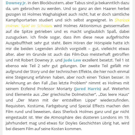
Downey Jr.
in den Blockbustern, aber Tabus sind ja bekanntlich dazu
da, um gebrochen zu werden. Und so ganz an den Haaren herbei
gezogen ist Holmes Waghalsigkeit auch nicht, hat er doch sämtliche
Kampfsportarten studiert und sich selbst angeeignet. In
Sherlock
Holmes: Spiel im Schatten
wird Holmes Aktionismus gwissermaßen
auf die Spitze getrieben und es macht unglaublich Spaß, dabei
zuzugucken. Ich finde sogar, dass ihm diese neue aufgefrischte
Ausgebufftheit sehr gut steht. Beim Hören der Hörspiele hatte ich
mir die beiden Legenden ähnlich vorgstellt – gut, vielleicht etwas
älter, aber im Grunde ist auch das Film-Duo meisterhaft getroffen
und mit Robert Downey Jr. und
Jude Law
exzellent besetzt. Teil 1 ist
ebenso wie Teil 2 sehr gut gelungen. Der zweite Teil gefällt mir
aufgrund der Story und der technischen Effekte, die hier noch einmal
eine Steigerung erfahren haben, aber noch einen Ticken besser. In
Anlehnung an den Fall „Das letzte Problem“ nimmt es Holmes mit
seinem Erzfeind Professor Moriarty (
Jared Harris
) auf. Weiterhin
sind Elemente aus „Der griechische Dolmetscher“, „Das leere Haus“
und „Der Mann mit der entstellten Lippe“ wiederzufinden.
Requisiten, Kostüme, Farbgebung und Special Effects machen den
Film rund und beweisen, dass Sherlock Holmes ganz und gar nicht
eingestaubt ist. Wer die Atmosphäre des düsteren Londons im 19.
Jahrhundert mag und etwas für Doyles Geschichten übrig hat, wird
bei diesem Film auf seine Kosten kommen.