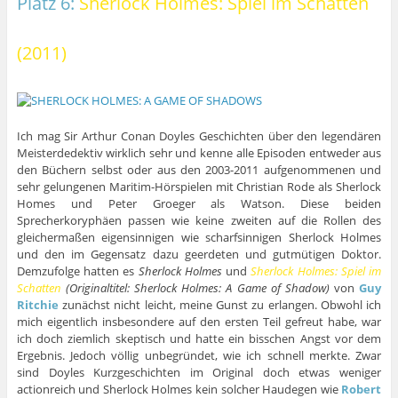
Platz 6:
Sherlock Holmes: Spiel im Schatten
(2011)
Ich mag Sir Arthur Conan Doyles Geschichten über den legendären
Meisterdedektiv wirklich sehr und kenne alle Episoden entweder aus
den Büchern selbst oder aus den 2003-2011 aufgenommenen und
sehr gelungenen Maritim-Hörspielen mit Christian Rode als Sherlock
Homes und Peter Groeger als Watson. Diese beiden
Sprecherkoryphäen passen wie keine zweiten auf die Rollen des
gleichermaßen eigensinnigen wie scharfsinnigen Sherlock Holmes
und den im Gegensatz dazu geerdeten und gutmütigen Doktor.
Demzufolge hatten es
Sherlock Holmes
und
Sherlock Holmes: Spiel im
Schatten
(Originaltitel: Sherlock Holmes: A Game of Shadow)
von
Guy
Ritchie
zunächst nicht leicht, meine Gunst zu erlangen. Obwohl ich
mich eigentlich insbesondere auf den ersten Teil gefreut habe, war
ich doch ziemlich skeptisch und hatte ein bisschen Angst vor dem
Ergebnis. Jedoch völlig unbegründet, wie ich schnell merkte. Zwar
sind Doyles Kurzgeschichten im Original doch etwas weniger
actionreich und Sherlock Holmes kein solcher Haudegen wie
Robert