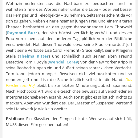
Wohnzimmerfenster aus die Nachbarn zu beobachten und im
wahrsten Sinne des Wortes näher unter die Lupe – oder viel besser
das Fernglas und Teleobjektiv – zu nehmen. Seltsames scheint da vor
sich zu gehen. Neben einer einsamen jungen Frau und einem älteren
Ehepaar beobachtet er den gegenüberwohnenden Lars Thorwald
(
Raymond Burr
), der sich höchst verdächtig verhält und dessen
Frau von einem auf den anderen Tag plötlich von der Bildfläche
verschwindet. Hat dieser Thorwald etwa seine Frau ermordet? Jeff
weiht seine Verlobte Lisa Carol Fremont (Grace Kelly), seine Pflegerin
Stella (
Thelma Ritter
) und schließlich auch seinen alten Freund
Detective Tom J. Doyle (
Wendell Corey
) von der New Yorker Kripo in
seine Beobachtungen ein und äußert seinen schrecklichen Verdacht.
Tom kann jedoch mangels Beweisen nich viel ausrichten und so
nehmen Jeff und Lisa die Sache letztlich selbst in die Hand.
Das
Fenster zum Hof
bleibt bis zur letzten Minute unglaublich spannend.
Nach Hitchcocks Art wird die Geschichte bewusst auf verschiedenen
Interpretationsebenen erzählt. Auch sonst gibt es stilistisch nichts zu
meckern. Aber wen wundert das. Der „Master of Suspense“ verstand
sein Handwerk ja wie kein zweiter.
Prädikat:
Ein Klassiker der Filmgeschichte. Wer was auf sich hält,
MUSS diesen Film gesehen haben!