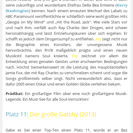
seine zukünftige und wunderbare Ehefrau Della Bea Entwine (
Kerry
Washington
) kennen. Nach einem erneuten Wechsel des Labels zu
ABC-Paramount veröffentlichte er schließlich seine wohl größten Hits
„Geogia on My Mind“ und „Hit the Road, Jack“. Wie viele Stars vor
und nach ihm, verfällt auch Ray Charles den Drogen, wird schwer
heroinabhängig und lässt Entziehungskuren über sich ergehen. Er
schafft es jedoch dem Drogensumpf zu entfliehen.
Ray
zeigt nicht nur
die Biographie eines Künstlers, der unvergessene Musik
hervorbrachte, den R’n’B maßgeblich prägte und einen neuen
Musikstil namens Soul kreierte,
Ray
zeichnet vor allem die
Entwicklung eines genialen Geistes unter erschwerten Bedingungen
nach. Höchst bemerkenswert ist die Leistung des Hauptdarstellers
Jamie Fox, der mit Ray Charles zu verschmelzen scheint und sogar die
Songs größtenteils selber singt. Nicht verwunderlich also, dass er
dafür 2005 einen Oskar und einen Golden Globe verliehen bekam.
Prädikat:
Ein großartiger Film über eine noch großartigere Musik-
Legende. Ein Must-See für alle Soul-Verrückten!
Platz 11:
Der große Gatsby (2013)
Gäbe es bei einer Top-Ten einen Platz 11, würde er an Baz