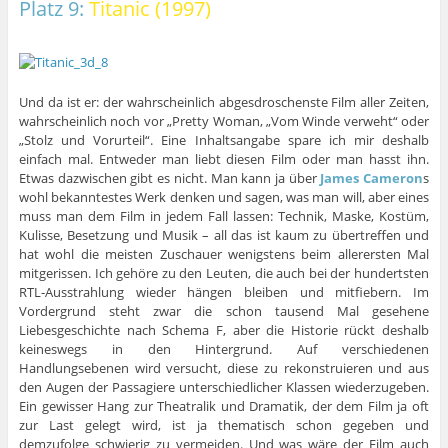
Platz 9:
Titanic (1997)
Und da ist er: der wahrscheinlich abgesdroschenste Film aller Zeiten,
wahrscheinlich noch vor „Pretty Woman, „Vom Winde verweht“ oder
„Stolz und Vorurteil“. Eine Inhaltsangabe spare ich mir deshalb
einfach mal. Entweder man liebt diesen Film oder man hasst ihn.
Etwas dazwischen gibt es nicht. Man kann ja über
James Cameron
s
wohl bekanntestes Werk denken und sagen, was man will, aber eines
muss man dem Film in jedem Fall lassen: Technik, Maske, Kostüm,
Kulisse, Besetzung und Musik – all das ist kaum zu übertreffen und
hat wohl die meisten Zuschauer wenigstens beim allerersten Mal
mitgerissen. Ich gehöre zu den Leuten, die auch bei der hundertsten
RTL-Ausstrahlung wieder hängen bleiben und mitfiebern. Im
Vordergrund steht zwar die schon tausend Mal gesehene
Liebesgeschichte nach Schema F, aber die Historie rückt deshalb
keineswegs in den Hintergrund. Auf verschiedenen
Handlungsebenen wird versucht, diese zu rekonstruieren und aus
den Augen der Passagiere unterschiedlicher Klassen wiederzugeben.
Ein gewisser Hang zur Theatralik und Dramatik, der dem Film ja oft
zur Last gelegt wird, ist ja thematisch schon gegeben und
demzufolge schwierig zu vermeiden. Und was wäre der Film auch