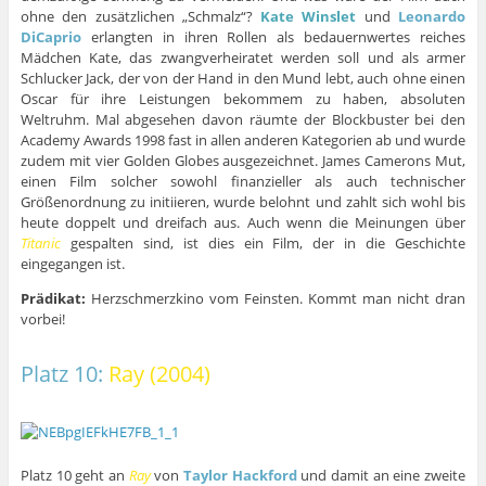
ohne den zusätzlichen „Schmalz“?
Kate Winslet
und
Leonardo
DiCaprio
erlangten in ihren Rollen als bedauernwertes reiches
Mädchen Kate, das zwangverheiratet werden soll und als armer
Schlucker Jack, der von der Hand in den Mund lebt, auch ohne einen
Oscar für ihre Leistungen bekommem zu haben, absoluten
Weltruhm. Mal abgesehen davon räumte der Blockbuster bei den
Academy Awards 1998 fast in allen anderen Kategorien ab und wurde
zudem mit vier Golden Globes ausgezeichnet. James Camerons Mut,
einen Film solcher sowohl finanzieller als auch technischer
Größenordnung zu initiieren, wurde belohnt und zahlt sich wohl bis
heute doppelt und dreifach aus. Auch wenn die Meinungen über
Titanic
gespalten sind, ist dies ein Film, der in die Geschichte
eingegangen ist.
Prädikat:
Herzschmerzkino vom Feinsten. Kommt man nicht dran
vorbei!
Platz 10:
Ray (2004)
Platz 10 geht an
Ray
von
Taylor Hackford
und damit an eine zweite