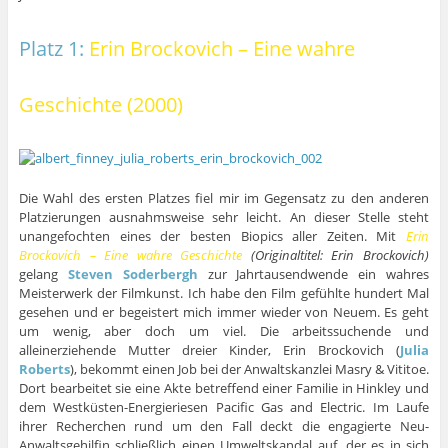
Platz 1:
Erin Brockovich – Eine wahre
Geschichte (2000)
Die Wahl des ersten Platzes fiel mir im Gegensatz zu den anderen
Platzierungen ausnahmsweise sehr leicht. An dieser Stelle steht
unangefochten eines der besten Biopics aller Zeiten. Mit
Erin
Brockovich – Eine wahre Geschichte
(Originaltitel: Erin Brockovich)
gelang
Steven Soderbergh
zur Jahrtausendwende ein wahres
Meisterwerk der Filmkunst. Ich habe den Film gefühlte hundert Mal
gesehen und er begeistert mich immer wieder von Neuem. Es geht
um wenig, aber doch um viel. Die arbeitssuchende und
alleinerziehende Mutter dreier Kinder, Erin Brockovich (
Julia
Roberts
), bekommt einen Job bei der Anwaltskanzlei Masry & Vititoe.
Dort bearbeitet sie eine Akte betreffend einer Familie in Hinkley und
dem Westküsten-Energieriesen Pacific Gas and Electric. Im Laufe
ihrer Recherchen rund um den Fall deckt die engagierte Neu-
Anwaltsgehilfin schließlich einen Umweltskandal auf, der es in sich