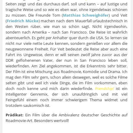
Seiten zeigt und das durchaus darf, soll und kann – auf lustige und
tragische Weise und so wie es eben war, ohne irgendetwas schönen
zu müssen. Die Freunde Tom (
Matthias Schweighöfer
) und Veit
(
Friedrich Mücke
) machen nach dem Mauerfall urlaubstechnisch in
den Westen rüber, wie man so schön sagt. Nicht irgendwohin,
sondern nach Amerika – nach San Francisco. Die Reise ist wahrlich
abenteuerlich. Es geht per Anhalter quer durch die USA. So lernen sie
nicht nur viele nette Leute kennen, sondern genießen vor allem die
neugewonnene Freiheit. Für Veit bedeutet die Reise aber auch eine
Fahrt ins Ungewisse, denn er will seinen zwölf Jahre zuvor aus der
DDR geflohenenen Vater, der nun in San Francisco leben soll,
wiederfinden. Am Ziel angekommen, ist die Erkenntnis sehr bitter.
Der Film ist eine Mischung aus Roadmovie, Komödie und Drama. Ich
mag den Film sehr gern, schon allein deswegen, weil es solche Filme
selten gibt und weil ich viele Dinge, die im Film vorkommen, eben
doch noch kenne und mich darin wiederfinde.
Friendship!
ist ein
intelligenter Genremix, der sich unaufdringlich und mit viel
Feingefühl einem noch immer schwierigem Thema widmet und
trotzdem saukomisch ist.
Prädikat:
Ein Film über die Ambivalenz deutscher Geschichte auf
Roadmovie-Art. Besonders wertvoll!