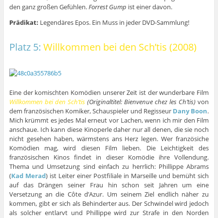
den ganz großen Gefühlen.
Forrest Gump
ist einer davon.
Prädikat:
Legendäres Epos. Ein Muss in jeder DVD-Sammlung!
Platz 5:
Willkommen bei den Sch’tis (2008)
Eine der komischten Komödien unserer Zeit ist der wunderbare Film
Willkommen bei den Sch’tis
(Originaltitel: Bienvenue chez les Ch’tis)
von
dem französischen Komiker, Schauspieler und Regisseur
Dany Boon
.
Mich krümmt es jedes Mal erneut vor Lachen, wenn ich mir den Film
anschaue. Ich kann diese Kinoperle daher nur all denen, die sie noch
nicht gesehen haben, wärmstens ans Herz legen. Wer französiche
Komödien mag, wird diesen Film lieben. Die Leichtigkeit des
französischen Kinos findet in dieser Komödie ihre Vollendung.
Thema und Umsetzung sind einfach zu herrlich: Phillippe Abrams
(
Kad Merad
) ist Leiter einer Postfiliale in Marseille und bemüht sich
auf das Drängen seiner Frau hin schon seit Jahren um eine
Versetzung an die Côte d’Azur. Um seinem Ziel endlich näher zu
kommen, gibt er sich als Behinderter aus. Der Schwindel wird jedoch
als solcher entlarvt und Phillippe wird zur Strafe in den Norden