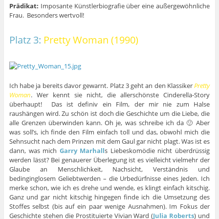
Prädikat:
Imposante Künstlerbiografie über eine außergewöhnliche
Frau. Besonders wertvoll!
Platz 3:
Pretty Woman (1990)
Ich habe ja bereits davor gewarnt. Platz 3 geht an den Klassiker
Pretty
Woman
. Wer kennt sie nicht, die allerschönste Cinderella-Story
überhaupt! Das ist definiv ein Film, der mir nie zum Halse
raushängen wird. Zu schön ist doch die Geschichte um die Liebe, die
alle Grenzen überwinden kann. Oh je, was schreibe ich da 🙂 Aber
was soll’s, ich finde den Film einfach toll und das, obwohl mich die
Sehnsucht nach dem Prinzen mit dem Gaul gar nicht plagt. Was ist es
dann, was mich
Garry Marhall
s Liebeskomödie nicht überdrüssig
werden lässt? Bei genauerer Überlegung ist es vielleicht vielmehr der
Glaube an Menschlichkeit, Nachsicht, Verständnis und
bedinginglosem Geliebtwerden – die Urbedürfnisse eines Jeden. Ich
merke schon, wie ich es drehe und wende, es klingt einfach kitschig.
Ganz und gar nicht kitschig hingegen finde ich die Umsetzung des
Stoffes selbst (bis auf ein paar wenige Ausnahmen). Im Fokus der
Geschichte stehen die Prostituierte Vivian Ward (
Julia Roberts
) und