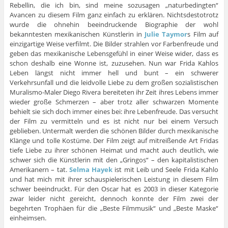
Rebellin, die ich bin, sind meine sozusagen „naturbedingten“
Avancen zu diesem Film ganz einfach zu erklären. Nichtsdestotrotz
wurde die ohnehin beeindruckende Biographie der wohl
bekanntesten mexikanischen Künstlerin in
Julie Taymor
s Film auf
einzigartige Weise verfilmt. Die Bilder strahlen vor Farbenfreude und
geben das mexikanische Lebensgefühl in einer Weise wider, dass es
schon deshalb eine Wonne ist, zuzusehen. Nun war Frida Kahlos
Leben längst nicht immer hell und bunt – ein schwerer
Verkehrsunfall und die leidvolle Liebe zu dem großen sozialistischen
Muralismo-Maler Diego Rivera bereiteten ihr Zeit ihres Lebens immer
wieder große Schmerzen – aber trotz aller schwarzen Momente
behielt sie sich doch immer eines bei: ihre Lebenfreude. Das versucht
der Film zu vermitteln und es ist nicht nur bei einem Versuch
geblieben. Untermalt werden die schönen Bilder durch mexikanische
Klänge und tolle Kostüme. Der Film zeigt auf mitreißende Art Fridas
tiefe Liebe zu ihrer schönen Heimat und macht auch deutlich, wie
schwer sich die Künstlerin mit den „Gringos“ – den kapitalistischen
Amerikanern – tat.
Selma Hayek
ist mit Leib und Seele Frida Kahlo
und hat mich mit ihrer schauspielerischen Leistung in diesem Film
schwer beeindruckt. Für den Oscar hat es 2003 in dieser Kategorie
zwar leider nicht gereicht, dennoch konnte der Film zwei der
begehrten Trophäen für die „Beste Filmmusik“ und „Beste Maske“
einheimsen.