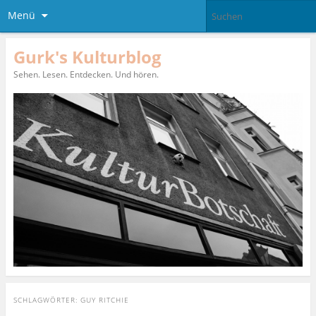
Menü
Gurk's Kulturblog
Sehen. Lesen. Entdecken. Und hören.
SCHLAGWÖRTER:
GUY RITCHIE