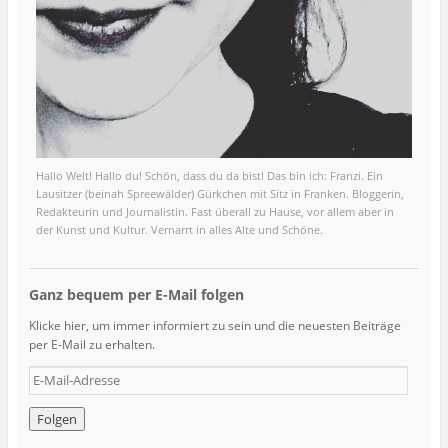
Hallo Welt! Hallo du! Schön, dass du da bist! Das bin ich: Franzi. Ein
Lausitzer (beinah Spreewälder) Gürkchen mit Sitz in Franken. Bloggerin,
Redakteurin und Journalistin. Fast überall zu Hause, vor allem aber in
der Kunst und Kultur. Vernarrt in alles Alte und Schöne.
Ganz bequem per E-Mail folgen
Klicke hier, um immer informiert zu sein und die neuesten Beiträge
per E-Mail zu erhalten.
E
-
M
a