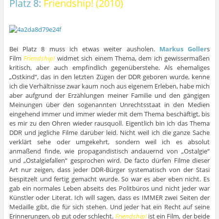
Platz 8:
Friendship! (2010)
Bei Platz 8 muss ich etwas weiter ausholen.
Markus Goller
s
Film
Friendship!
widmet sich einem Thema, dem ich gewissermaßen
kritisch, aber auch empfindlich gegenüberstehe. Als ehemaliges
„Ostkind“, das in den letzten Zügen der DDR geboren wurde, kenne
ich die Verhältnisse zwar kaum noch aus eigenem Erleben, habe mich
aber aufgrund der Erzählungen meiner Familie und den gängigen
Meinungen über den sogenannten Unrechtsstaat in den Medien
eingehend immer und immer wieder mit dem Thema beschäftigt, bis
es mir zu den Ohren wieder rausquoll. Eigentlich bin ich das Thema
DDR und jegliche Filme darüber leid. Nicht weil ich die ganze Sache
verklärt sehe oder umgekehrt, sondern weil ich es absolut
anmaßend finde, wie propagandistisch andauernd von „Ostalgie“
und „Ostalgiefallen“ gesprochen wird. De facto dürfen Filme dieser
Art nur zeigen, dass jeder DDR-Bürger systematisch von der Stasi
bespitzelt und fertig gemacht wurde. So war es aber eben nicht. Es
gab ein normales Leben abseits des Politbüros und nicht jeder war
Künstler oder Literat. Ich will sagen, dass es IMMER zwei Seiten der
Medaille gibt, die für sich stehen. Und jeder hat ein Recht auf seine
Erinnerungen, ob gut oder schlecht.
Friendship!
ist ein Film, der beide