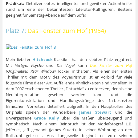
Prädikat:
Detailverliebter, intelligenter und gewitzter Actionthriller
rund um eine der bekanntesten Literatur-Kultfiguren. Bestens
geeignet für Samstag-Abende auf dem Sofa!
Platz 7:
Das Fenster zum Hof (1954)
Mein liebster
Hitchcock
-Klassiker hat den siebten Platz ergattert.
Mit
Vertigo, Psycho
und
Die Vögel
kann
Das Fenster zum Hof
(Originaltitel: Rear Window)
locker mithalten. Als einer der ersten
Thriller mit dem Motiv des Voyeurismus‘ ist er Vorbild für viele
folgende Filme dieser Art. Auffallende Ähnlichkeiten sind vor allem in
dem 2007 erschienenen Thriller „Disturbia“ zu entdecken, der als eine
Neuinterpretation gesehen werden kann und die
Figurenkonstellation und Handlungsstränge des 1a-bestezten
filmischen Vorreiters detailliert aufgreift. In den Hauptrollen des
Originals spielen der wunderbare
James Stewart
und die
unvergessene
Grace Kelly
über die Maßen überzeugend und
symphatisch. Nach einem Beinbruch ist der Modefotograf L.B.
Jefferies, Jeff genannt (James Stuart), in seiner Wohnung an den
Rollstuhl gefesselt. Aus Langeweile beginnt er von seinem