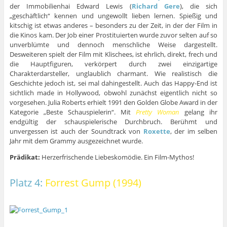
der Immobilienhai Edward Lewis (
Richard Gere
), die sich
„geschäftlich“ kennen und ungewollt lieben lernen. Spießig und
kitschig ist etwas anderes – besonders zu der Zeit, in der der Film in
die Kinos kam. Der Job einer Prostituierten wurde zuvor selten auf so
unverblümte und dennoch menschliche Weise dargestellt.
Desweiteren spielt der Film mit Klischees, ist ehrlich, direkt, frech und
die Hauptfiguren, verkörpert durch zwei einzigartige
Charakterdarsteller, unglaublich charmant. Wie realistisch die
Geschichte jedoch ist, sei mal dahingestellt. Auch das Happy-End ist
sichtlich made in Hollywood, obwohl zunächst eigentlich nicht so
vorgesehen. Julia Roberts erhielt 1991 den Golden Globe Award in der
Kategorie „Beste Schauspielerin“. Mit
Pretty Woman
gelang ihr
endgültig der schauspielerische Durchbruch. Berühmt und
unvergessen ist auch der Soundtrack von
Roxette
, der im selben
Jahr mit dem Grammy ausgezeichnet wurde.
Prädikat:
Herzerfrischende Liebeskomödie. Ein Film-Mythos!
Platz 4:
Forrest Gump (1994)