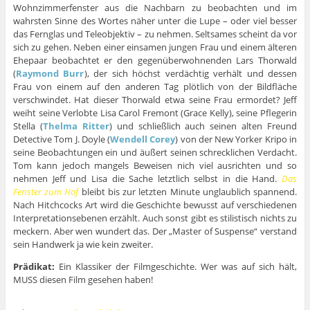
Wohnzimmerfenster aus die Nachbarn zu beobachten und im
wahrsten Sinne des Wortes näher unter die Lupe – oder viel besser
das Fernglas und Teleobjektiv – zu nehmen. Seltsames scheint da vor
sich zu gehen. Neben einer einsamen jungen Frau und einem älteren
Ehepaar beobachtet er den gegenüberwohnenden Lars Thorwald
(
Raymond Burr
), der sich höchst verdächtig verhält und dessen
Frau von einem auf den anderen Tag plötlich von der Bildfläche
verschwindet. Hat dieser Thorwald etwa seine Frau ermordet? Jeff
weiht seine Verlobte Lisa Carol Fremont (Grace Kelly), seine Pflegerin
Stella (
Thelma Ritter
) und schließlich auch seinen alten Freund
Detective Tom J. Doyle (
Wendell Corey
) von der New Yorker Kripo in
seine Beobachtungen ein und äußert seinen schrecklichen Verdacht.
Tom kann jedoch mangels Beweisen nich viel ausrichten und so
nehmen Jeff und Lisa die Sache letztlich selbst in die Hand.
Das
Fenster zum Hof
bleibt bis zur letzten Minute unglaublich spannend.
Nach Hitchcocks Art wird die Geschichte bewusst auf verschiedenen
Interpretationsebenen erzählt. Auch sonst gibt es stilistisch nichts zu
meckern. Aber wen wundert das. Der „Master of Suspense“ verstand
sein Handwerk ja wie kein zweiter.
Prädikat:
Ein Klassiker der Filmgeschichte. Wer was auf sich hält,
MUSS diesen Film gesehen haben!