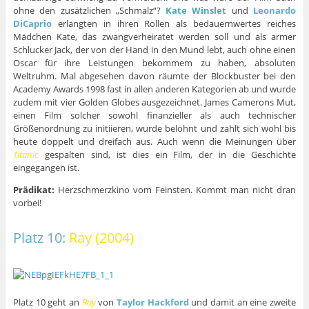
ohne den zusätzlichen „Schmalz“?
Kate Winslet
und
Leonardo
DiCaprio
erlangten in ihren Rollen als bedauernwertes reiches
Mädchen Kate, das zwangverheiratet werden soll und als armer
Schlucker Jack, der von der Hand in den Mund lebt, auch ohne einen
Oscar für ihre Leistungen bekommem zu haben, absoluten
Weltruhm. Mal abgesehen davon räumte der Blockbuster bei den
Academy Awards 1998 fast in allen anderen Kategorien ab und wurde
zudem mit vier Golden Globes ausgezeichnet. James Camerons Mut,
einen Film solcher sowohl finanzieller als auch technischer
Größenordnung zu initiieren, wurde belohnt und zahlt sich wohl bis
heute doppelt und dreifach aus. Auch wenn die Meinungen über
Titanic
gespalten sind, ist dies ein Film, der in die Geschichte
eingegangen ist.
Prädikat:
Herzschmerzkino vom Feinsten. Kommt man nicht dran
vorbei!
Platz 10:
Ray (2004)
Platz 10 geht an
Ray
von
Taylor Hackford
und damit an eine zweite