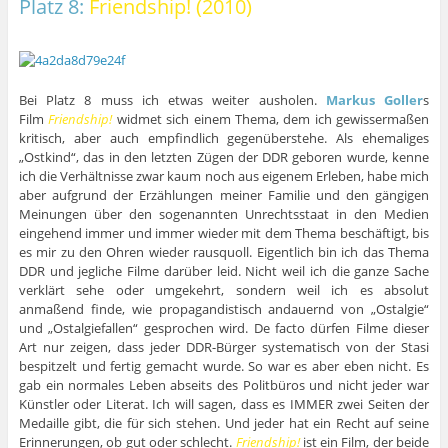
Platz 8:
Friendship! (2010)
Bei Platz 8 muss ich etwas weiter ausholen.
Markus Goller
s
Film
Friendship!
widmet sich einem Thema, dem ich gewissermaßen
kritisch, aber auch empfindlich gegenüberstehe. Als ehemaliges
„Ostkind“, das in den letzten Zügen der DDR geboren wurde, kenne
ich die Verhältnisse zwar kaum noch aus eigenem Erleben, habe mich
aber aufgrund der Erzählungen meiner Familie und den gängigen
Meinungen über den sogenannten Unrechtsstaat in den Medien
eingehend immer und immer wieder mit dem Thema beschäftigt, bis
es mir zu den Ohren wieder rausquoll. Eigentlich bin ich das Thema
DDR und jegliche Filme darüber leid. Nicht weil ich die ganze Sache
verklärt sehe oder umgekehrt, sondern weil ich es absolut
anmaßend finde, wie propagandistisch andauernd von „Ostalgie“
und „Ostalgiefallen“ gesprochen wird. De facto dürfen Filme dieser
Art nur zeigen, dass jeder DDR-Bürger systematisch von der Stasi
bespitzelt und fertig gemacht wurde. So war es aber eben nicht. Es
gab ein normales Leben abseits des Politbüros und nicht jeder war
Künstler oder Literat. Ich will sagen, dass es IMMER zwei Seiten der
Medaille gibt, die für sich stehen. Und jeder hat ein Recht auf seine
Erinnerungen, ob gut oder schlecht.
Friendship!
ist ein Film, der beide