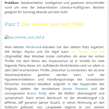
Prädikat:
Detailverliebter, intelligenter und gewitzter Actionthriller
rund um eine der bekanntesten Literatur-Kultfiguren. Bestens
geeignet für Samstag-Abende auf dem Sofa!
Platz 7:
Das Fenster zum Hof (1954)
Mein liebster
Hitchcock
-Klassiker hat den siebten Platz ergattert.
Mit
Vertigo, Psycho
und
Die Vögel
kann
Das Fenster zum Hof
(Originaltitel: Rear Window)
locker mithalten. Als einer der ersten
Thriller mit dem Motiv des Voyeurismus‘ ist er Vorbild für viele
folgende Filme dieser Art. Auffallende Ähnlichkeiten sind vor allem in
dem 2007 erschienenen Thriller „Disturbia“ zu entdecken, der als eine
Neuinterpretation gesehen werden kann und die
Figurenkonstellation und Handlungsstränge des 1a-bestezten
filmischen Vorreiters detailliert aufgreift. In den Hauptrollen des
Originals spielen der wunderbare
James Stewart
und die
unvergessene
Grace Kelly
über die Maßen überzeugend und
symphatisch. Nach einem Beinbruch ist der Modefotograf L.B.
Jefferies, Jeff genannt (James Stuart), in seiner Wohnung an den
Rollstuhl gefesselt. Aus Langeweile beginnt er von seinem