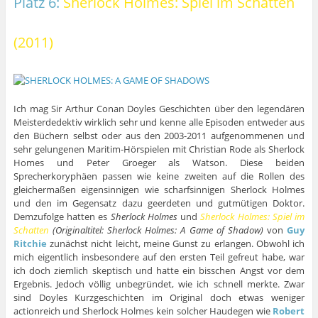
Platz 6:
Sherlock Holmes: Spiel im Schatten
(2011)
Ich mag Sir Arthur Conan Doyles Geschichten über den legendären
Meisterdedektiv wirklich sehr und kenne alle Episoden entweder aus
den Büchern selbst oder aus den 2003-2011 aufgenommenen und
sehr gelungenen Maritim-Hörspielen mit Christian Rode als Sherlock
Homes und Peter Groeger als Watson. Diese beiden
Sprecherkoryphäen passen wie keine zweiten auf die Rollen des
gleichermaßen eigensinnigen wie scharfsinnigen Sherlock Holmes
und den im Gegensatz dazu geerdeten und gutmütigen Doktor.
Demzufolge hatten es
Sherlock Holmes
und
Sherlock Holmes: Spiel im
Schatten
(Originaltitel: Sherlock Holmes: A Game of Shadow)
von
Guy
Ritchie
zunächst nicht leicht, meine Gunst zu erlangen. Obwohl ich
mich eigentlich insbesondere auf den ersten Teil gefreut habe, war
ich doch ziemlich skeptisch und hatte ein bisschen Angst vor dem
Ergebnis. Jedoch völlig unbegründet, wie ich schnell merkte. Zwar
sind Doyles Kurzgeschichten im Original doch etwas weniger
actionreich und Sherlock Holmes kein solcher Haudegen wie
Robert