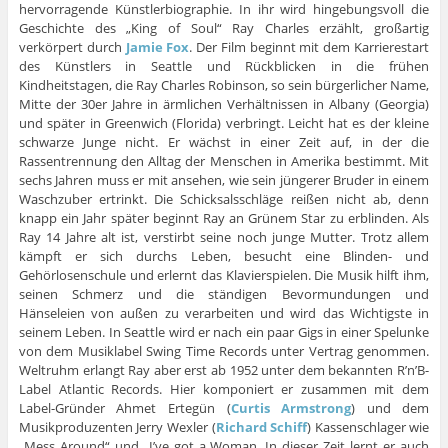
hervorragende Künstlerbiographie. In ihr wird hingebungsvoll die
Geschichte des „King of Soul“ Ray Charles erzählt, großartig
verkörpert durch
Jamie Fox
. Der Film beginnt mit dem Karrierestart
des Künstlers in Seattle und Rückblicken in die frühen
Kindheitstagen, die Ray Charles Robinson, so sein bürgerlicher Name,
Mitte der 30er Jahre in ärmlichen Verhältnissen in Albany (Georgia)
und später in Greenwich (Florida) verbringt. Leicht hat es der kleine
schwarze Junge nicht. Er wächst in einer Zeit auf, in der die
Rassentrennung den Alltag der Menschen in Amerika bestimmt. Mit
sechs Jahren muss er mit ansehen, wie sein jüngerer Bruder in einem
Waschzuber ertrinkt. Die Schicksalsschläge reißen nicht ab, denn
knapp ein Jahr später beginnt Ray an Grünem Star zu erblinden. Als
Ray 14 Jahre alt ist, verstirbt seine noch junge Mutter. Trotz allem
kämpft er sich durchs Leben, besucht eine Blinden- und
Gehörlosenschule und erlernt das Klavierspielen. Die Musik hilft ihm,
seinen Schmerz und die ständigen Bevormundungen und
Hänseleien von außen zu verarbeiten und wird das Wichtigste in
seinem Leben. In Seattle wird er nach ein paar Gigs in einer Spelunke
von dem Musiklabel Swing Time Records unter Vertrag genommen.
Weltruhm erlangt Ray aber erst ab 1952 unter dem bekannten R’n’B-
Label Atlantic Records. Hier komponiert er zusammen mit dem
Label-Gründer Ahmet Ertegün (
Curtis Armstrong
) und dem
Musikproduzenten Jerry Wexler (
Richard Schiff
) Kassenschlager wie
„Mess Around“ und „I’ve got a Woman. In dieser Zeit lernt er auch