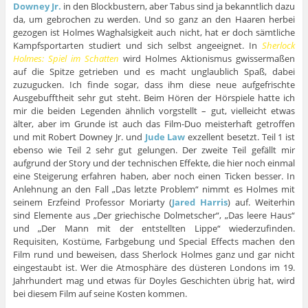
Downey Jr.
in den Blockbustern, aber Tabus sind ja bekanntlich dazu
da, um gebrochen zu werden. Und so ganz an den Haaren herbei
gezogen ist Holmes Waghalsigkeit auch nicht, hat er doch sämtliche
Kampfsportarten studiert und sich selbst angeeignet. In
Sherlock
Holmes: Spiel im Schatten
wird Holmes Aktionismus gwissermaßen
auf die Spitze getrieben und es macht unglaublich Spaß, dabei
zuzugucken. Ich finde sogar, dass ihm diese neue aufgefrischte
Ausgebufftheit sehr gut steht. Beim Hören der Hörspiele hatte ich
mir die beiden Legenden ähnlich vorgstellt – gut, vielleicht etwas
älter, aber im Grunde ist auch das Film-Duo meisterhaft getroffen
und mit Robert Downey Jr. und
Jude Law
exzellent besetzt. Teil 1 ist
ebenso wie Teil 2 sehr gut gelungen. Der zweite Teil gefällt mir
aufgrund der Story und der technischen Effekte, die hier noch einmal
eine Steigerung erfahren haben, aber noch einen Ticken besser. In
Anlehnung an den Fall „Das letzte Problem“ nimmt es Holmes mit
seinem Erzfeind Professor Moriarty (
Jared Harris
) auf. Weiterhin
sind Elemente aus „Der griechische Dolmetscher“, „Das leere Haus“
und „Der Mann mit der entstellten Lippe“ wiederzufinden.
Requisiten, Kostüme, Farbgebung und Special Effects machen den
Film rund und beweisen, dass Sherlock Holmes ganz und gar nicht
eingestaubt ist. Wer die Atmosphäre des düsteren Londons im 19.
Jahrhundert mag und etwas für Doyles Geschichten übrig hat, wird
bei diesem Film auf seine Kosten kommen.