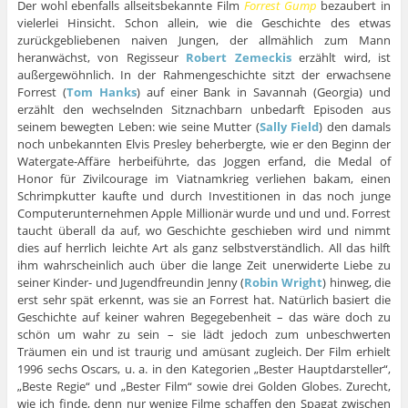
Der wohl ebenfalls allseitsbekannte Film
Forrest Gump
bezaubert in
vielerlei Hinsicht. Schon allein, wie die Geschichte des etwas
zurückgebliebenen naiven Jungen, der allmählich zum Mann
heranwächst, von Regisseur
Robert Zemeckis
erzählt wird, ist
außergewöhnlich. In der Rahmengeschichte sitzt der erwachsene
Forrest (
Tom Hanks
) auf einer Bank in Savannah (Georgia) und
erzählt den wechselnden Sitznachbarn unbedarft Episoden aus
seinem bewegten Leben: wie seine Mutter (
Sally Field
) den damals
noch unbekannten Elvis Presley beherbergte, wie er den Beginn der
Watergate-Affäre herbeiführte, das Joggen erfand, die Medal of
Honor für Zivilcourage im Viatnamkrieg verliehen bakam, einen
Schrimpkutter kaufte und durch Investitionen in das noch junge
Computerunternehmen Apple Millionär wurde und und und. Forrest
taucht überall da auf, wo Geschichte geschieben wird und nimmt
dies auf herrlich leichte Art als ganz selbstverständlich. All das hilft
ihm wahrscheinlich auch über die lange Zeit unerwiderte Liebe zu
seiner Kinder- und Jugendfreundin Jenny (
Robin Wright
) hinweg, die
erst sehr spät erkennt, was sie an Forrest hat. Natürlich basiert die
Geschichte auf keiner wahren Begegebenheit – das wäre doch zu
schön um wahr zu sein – sie lädt jedoch zum unbeschwerten
Träumen ein und ist traurig und amüsant zugleich. Der Film erhielt
1996 sechs Oscars, u. a. in den Kategorien „Bester Hauptdarsteller“,
„Beste Regie“ und „Bester Film“ sowie drei Golden Globes. Zurecht,
wie ich finde, denn nur wenige Filme schaffen den Spagat zwischen