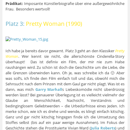
Prädikat:
Imposante Künstlerbiografie über eine außergewöhnliche
Frau. Besonders wertvoll!
Platz 3:
Pretty Woman (1990)
Ich habe ja bereits davor gewarnt. Platz 3 geht an den Klassiker
Pretty
Woman
. Wer kennt sie nicht, die allerschönste Cinderella-Story
überhaupt! Das ist definiv ein Film, der mir nie zum Halse
raushängen wird. Zu schön ist doch die Geschichte um die Liebe, die
alle Grenzen überwinden kann. Oh je, was schreibe ich da 🙂 Aber
was soll’s, ich finde den Film einfach toll und das, obwohl mich die
Sehnsucht nach dem Prinzen mit dem Gaul gar nicht plagt. Was ist es
dann, was mich
Garry Marhall
s Liebeskomödie nicht überdrüssig
werden lässt? Bei genauerer Überlegung ist es vielleicht vielmehr der
Glaube an Menschlichkeit, Nachsicht, Verständnis und
bedinginglosem Geliebtwerden – die Urbedürfnisse eines Jeden. Ich
merke schon, wie ich es drehe und wende, es klingt einfach kitschig.
Ganz und gar nicht kitschig hingegen finde ich die Umsetzung des
Stoffes selbst (bis auf ein paar wenige Ausnahmen). Im Fokus der
Geschichte stehen die Prostituierte Vivian Ward (
Julia Roberts
) und