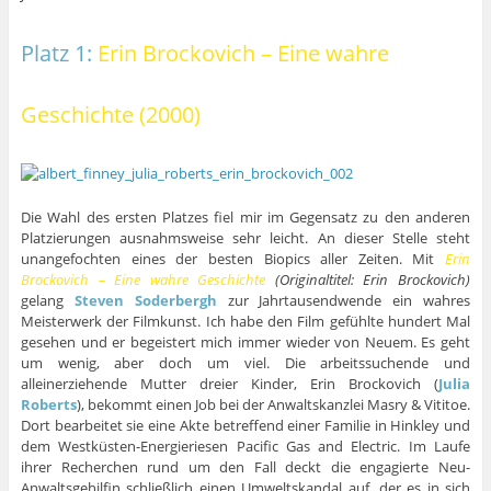
Platz 1:
Erin Brockovich – Eine wahre
Geschichte (2000)
Die Wahl des ersten Platzes fiel mir im Gegensatz zu den anderen
Platzierungen ausnahmsweise sehr leicht. An dieser Stelle steht
unangefochten eines der besten Biopics aller Zeiten. Mit
Erin
Brockovich – Eine wahre Geschichte
(Originaltitel: Erin Brockovich)
gelang
Steven Soderbergh
zur Jahrtausendwende ein wahres
Meisterwerk der Filmkunst. Ich habe den Film gefühlte hundert Mal
gesehen und er begeistert mich immer wieder von Neuem. Es geht
um wenig, aber doch um viel. Die arbeitssuchende und
alleinerziehende Mutter dreier Kinder, Erin Brockovich (
Julia
Roberts
), bekommt einen Job bei der Anwaltskanzlei Masry & Vititoe.
Dort bearbeitet sie eine Akte betreffend einer Familie in Hinkley und
dem Westküsten-Energieriesen Pacific Gas and Electric. Im Laufe
ihrer Recherchen rund um den Fall deckt die engagierte Neu-
Anwaltsgehilfin schließlich einen Umweltskandal auf, der es in sich