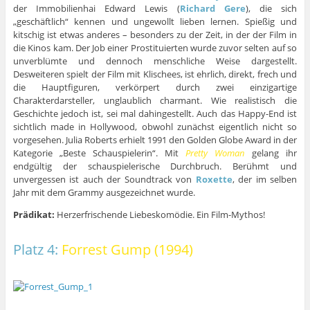
der Immobilienhai Edward Lewis (
Richard Gere
), die sich
„geschäftlich“ kennen und ungewollt lieben lernen. Spießig und
kitschig ist etwas anderes – besonders zu der Zeit, in der der Film in
die Kinos kam. Der Job einer Prostituierten wurde zuvor selten auf so
unverblümte und dennoch menschliche Weise dargestellt.
Desweiteren spielt der Film mit Klischees, ist ehrlich, direkt, frech und
die Hauptfiguren, verkörpert durch zwei einzigartige
Charakterdarsteller, unglaublich charmant. Wie realistisch die
Geschichte jedoch ist, sei mal dahingestellt. Auch das Happy-End ist
sichtlich made in Hollywood, obwohl zunächst eigentlich nicht so
vorgesehen. Julia Roberts erhielt 1991 den Golden Globe Award in der
Kategorie „Beste Schauspielerin“. Mit
Pretty Woman
gelang ihr
endgültig der schauspielerische Durchbruch. Berühmt und
unvergessen ist auch der Soundtrack von
Roxette
, der im selben
Jahr mit dem Grammy ausgezeichnet wurde.
Prädikat:
Herzerfrischende Liebeskomödie. Ein Film-Mythos!
Platz 4:
Forrest Gump (1994)