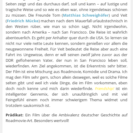
Seiten zeigt und das durchaus darf, soll und kann – auf lustige und
tragische Weise und so wie es eben war, ohne irgendetwas schönen
zu müssen. Die Freunde Tom (
Matthias Schweighöfer
) und Veit
(
Friedrich Mücke
) machen nach dem Mauerfall urlaubstechnisch in
den Westen rüber, wie man so schön sagt. Nicht irgendwohin,
sondern nach Amerika – nach San Francisco. Die Reise ist wahrlich
abenteuerlich. Es geht per Anhalter quer durch die USA. So lernen sie
nicht nur viele nette Leute kennen, sondern genießen vor allem die
neugewonnene Freiheit. Für Veit bedeutet die Reise aber auch eine
Fahrt ins Ungewisse, denn er will seinen zwölf Jahre zuvor aus der
DDR geflohenenen Vater, der nun in San Francisco leben soll,
wiederfinden. Am Ziel angekommen, ist die Erkenntnis sehr bitter.
Der Film ist eine Mischung aus Roadmovie, Komödie und Drama. Ich
mag den Film sehr gern, schon allein deswegen, weil es solche Filme
selten gibt und weil ich viele Dinge, die im Film vorkommen, eben
doch noch kenne und mich darin wiederfinde.
Friendship!
ist ein
intelligenter Genremix, der sich unaufdringlich und mit viel
Feingefühl einem noch immer schwierigem Thema widmet und
trotzdem saukomisch ist.
Prädikat:
Ein Film über die Ambivalenz deutscher Geschichte auf
Roadmovie-Art. Besonders wertvoll!