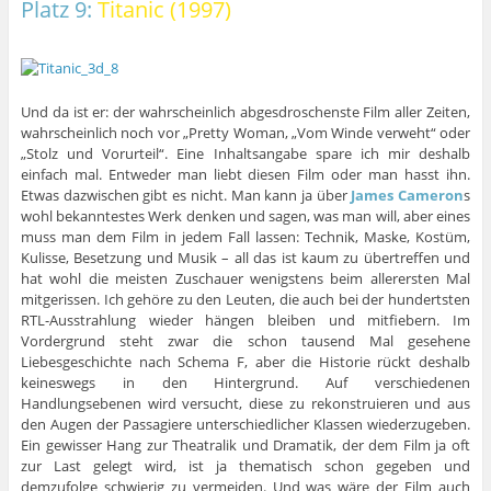
Platz 9:
Titanic (1997)
Und da ist er: der wahrscheinlich abgesdroschenste Film aller Zeiten,
wahrscheinlich noch vor „Pretty Woman, „Vom Winde verweht“ oder
„Stolz und Vorurteil“. Eine Inhaltsangabe spare ich mir deshalb
einfach mal. Entweder man liebt diesen Film oder man hasst ihn.
Etwas dazwischen gibt es nicht. Man kann ja über
James Cameron
s
wohl bekanntestes Werk denken und sagen, was man will, aber eines
muss man dem Film in jedem Fall lassen: Technik, Maske, Kostüm,
Kulisse, Besetzung und Musik – all das ist kaum zu übertreffen und
hat wohl die meisten Zuschauer wenigstens beim allerersten Mal
mitgerissen. Ich gehöre zu den Leuten, die auch bei der hundertsten
RTL-Ausstrahlung wieder hängen bleiben und mitfiebern. Im
Vordergrund steht zwar die schon tausend Mal gesehene
Liebesgeschichte nach Schema F, aber die Historie rückt deshalb
keineswegs in den Hintergrund. Auf verschiedenen
Handlungsebenen wird versucht, diese zu rekonstruieren und aus
den Augen der Passagiere unterschiedlicher Klassen wiederzugeben.
Ein gewisser Hang zur Theatralik und Dramatik, der dem Film ja oft
zur Last gelegt wird, ist ja thematisch schon gegeben und
demzufolge schwierig zu vermeiden. Und was wäre der Film auch