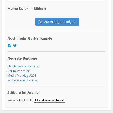
i
l
Meine Kulur in Bildern
-
A
d
Auf Instagram folgen
r
e
s
Noch mehr Gurkenkanäle
s
e
P
P
r
r
o
o
Neueste Beiträge
f
f
i
i
l
l
Eh-Oh! Tubbie freak on!
v
v
„Ihr müsst raus!“
o
o
Media Monday #293
n
n
Schon wieder Februar
g
G
u
u
r
r
Stöbere im Archiv!
k
k
s
s
Stöbere im Archiv!
k
K
u
u
l
l