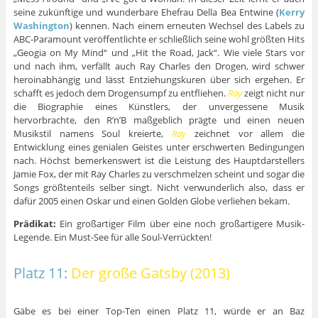
seine zukünftige und wunderbare Ehefrau Della Bea Entwine (
Kerry
Washington
) kennen. Nach einem erneuten Wechsel des Labels zu
ABC-Paramount veröffentlichte er schließlich seine wohl größten Hits
„Geogia on My Mind“ und „Hit the Road, Jack“. Wie viele Stars vor
und nach ihm, verfällt auch Ray Charles den Drogen, wird schwer
heroinabhängig und lässt Entziehungskuren über sich ergehen. Er
schafft es jedoch dem Drogensumpf zu entfliehen.
Ray
zeigt nicht nur
die Biographie eines Künstlers, der unvergessene Musik
hervorbrachte, den R’n’B maßgeblich prägte und einen neuen
Musikstil namens Soul kreierte,
Ray
zeichnet vor allem die
Entwicklung eines genialen Geistes unter erschwerten Bedingungen
nach. Höchst bemerkenswert ist die Leistung des Hauptdarstellers
Jamie Fox, der mit Ray Charles zu verschmelzen scheint und sogar die
Songs größtenteils selber singt. Nicht verwunderlich also, dass er
dafür 2005 einen Oskar und einen Golden Globe verliehen bekam.
Prädikat:
Ein großartiger Film über eine noch großartigere Musik-
Legende. Ein Must-See für alle Soul-Verrückten!
Platz 11:
Der große Gatsby (2013)
Gäbe es bei einer Top-Ten einen Platz 11, würde er an Baz