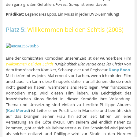
den ganz großen Gefühlen.
Forrest Gump
ist einer davon.
Prädikat:
Legendäres Epos. Ein Muss in jeder DVD-Sammlung!
Platz 5:
Willkommen bei den Sch’tis (2008)
Eine der komischten Komödien unserer Zeit ist der wunderbare Film
Willkommen bei den Sch’tis
(Originaltitel: Bienvenue chez les Ch’tis)
von
dem französischen Komiker, Schauspieler und Regisseur
Dany Boon
.
Mich krümmt es jedes Mal erneut vor Lachen, wenn ich mir den Film
anschaue. Ich kann diese Kinoperle daher nur all denen, die sie noch
nicht gesehen haben, wärmstens ans Herz legen. Wer französiche
Komödien mag, wird diesen Film lieben. Die Leichtigkeit des
französischen Kinos findet in dieser Komödie ihre Vollendung.
Thema und Umsetzung sind einfach zu herrlich: Phillippe Abrams
(
Kad Merad
) ist Leiter einer Postfiliale in Marseille und bemüht sich
auf das Drängen seiner Frau hin schon seit Jahren um eine
Versetzung an die Côte d’Azur. Um seinem Ziel endlich näher zu
kommen, gibt er sich als Behinderter aus. Der Schwindel wird jedoch
als solcher entlarvt und Phillippe wird zur Strafe in den Norden