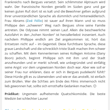
Frankreichs nach Bergues versetzt. Sein schlimmster Alptraum wird
wahr. Der französische Norden genießt im Süden ganz und gar
keinen guten Ruf: dort ist es kalt und die Bewohner gelten aufgrund
ihrer unverständlichen Sprache als dümmlich und hinterwäldlerisch.
Frau Abrams (
Zoé Félix
) ist sauer auf ihren Mann und so muss
Phillippe den „schweren“ Weg nach Bergues ohne seine Familie
antreten. Die Odyssee nimmt seinen Lauf. Allein die beschwerliche
Autofahrt in den „hohen Norden“ ist herzallerliebst inzseniert. Auch
nachdem Phillippe endlich am Ziel angekommen ist, hört das
Entsetzen nicht auf – im Gegenteil. Diese furchtbare Sprache, diese
graue Landschaft und die schrecklich triste Stadt machen ihm schwer
zu schaffen. Mit dem Kennenlernen seines Kollegen Antoine (Dany
Boon) jedoch, beginnt Phillippe sich mit ihm und der Stadt
anzufreunden und er merkt schnell, wie unbegründet und einfältig
seine Angst vor dem ungewissen Norden doch war. Aber wie soll er
seiner Frau nur erklären, dass er sich in Bergues pudelwohl fühlt?
Diese Hürde gilt es zu überwinden und wie er das anstellt, ist einfach
zum Brüllen. Wer die Sch’ties am Ende des Films immernoch nicht
lieb gewonnen hat, sollte sich ernsthafte Gedanken machen. 🙂
Prädikat:
Ungemein aufheiternde Quatschkomödie. Die beste
Medizin bei schlechter Laune!