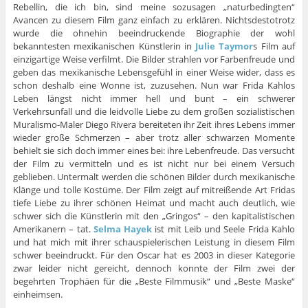
Rebellin, die ich bin, sind meine sozusagen „naturbedingten“
Avancen zu diesem Film ganz einfach zu erklären. Nichtsdestotrotz
wurde die ohnehin beeindruckende Biographie der wohl
bekanntesten mexikanischen Künstlerin in
Julie Taymor
s Film auf
einzigartige Weise verfilmt. Die Bilder strahlen vor Farbenfreude und
geben das mexikanische Lebensgefühl in einer Weise wider, dass es
schon deshalb eine Wonne ist, zuzusehen. Nun war Frida Kahlos
Leben längst nicht immer hell und bunt – ein schwerer
Verkehrsunfall und die leidvolle Liebe zu dem großen sozialistischen
Muralismo-Maler Diego Rivera bereiteten ihr Zeit ihres Lebens immer
wieder große Schmerzen – aber trotz aller schwarzen Momente
behielt sie sich doch immer eines bei: ihre Lebenfreude. Das versucht
der Film zu vermitteln und es ist nicht nur bei einem Versuch
geblieben. Untermalt werden die schönen Bilder durch mexikanische
Klänge und tolle Kostüme. Der Film zeigt auf mitreißende Art Fridas
tiefe Liebe zu ihrer schönen Heimat und macht auch deutlich, wie
schwer sich die Künstlerin mit den „Gringos“ – den kapitalistischen
Amerikanern – tat.
Selma Hayek
ist mit Leib und Seele Frida Kahlo
und hat mich mit ihrer schauspielerischen Leistung in diesem Film
schwer beeindruckt. Für den Oscar hat es 2003 in dieser Kategorie
zwar leider nicht gereicht, dennoch konnte der Film zwei der
begehrten Trophäen für die „Beste Filmmusik“ und „Beste Maske“
einheimsen.