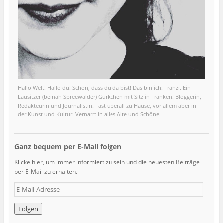
Hallo Welt! Hallo du! Schön, dass du da bist! Das bin ich: Franzi. Ein
Lausitzer (beinah Spreewälder) Gürkchen mit Sitz in Franken. Bloggerin,
Redakteurin und Journalistin. Fast überall zu Hause, vor allem aber in
der Kunst und Kultur. Vernarrt in alles Alte und Schöne.
Ganz bequem per E-Mail folgen
Klicke hier, um immer informiert zu sein und die neuesten Beiträge
per E-Mail zu erhalten.
E
-
M
a