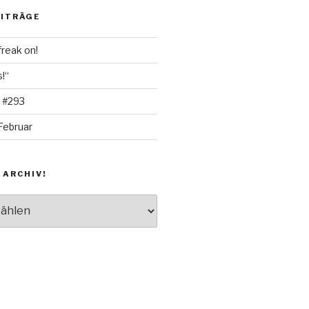
EITRÄGE
freak on!
!“
 #293
Februar
 ARCHIV!