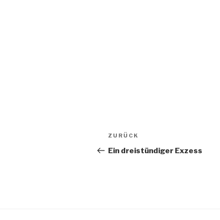
Beitrags-
ZURÜCK
Vorheriger
Navigation
Beitrag
Ein dreistündiger Exzess