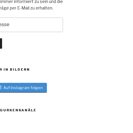
 immer informiert zu sein und die
äge per E-Mail zu erhalten.
R IN BILDERN
Auf Instagram folgen
 GURKENKANÄLE
log
turblog