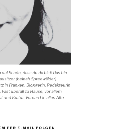
o du! Schön, dass du da bist! Das bin
 Lausitzer (beinah Spreewälder)
tz in Franken. Bloggerin, Redakteurin
. Fast überall zu Hause, vor allem
t und Kultur. Vernarrt in alles Alte
M PER E-MAIL FOLGEN