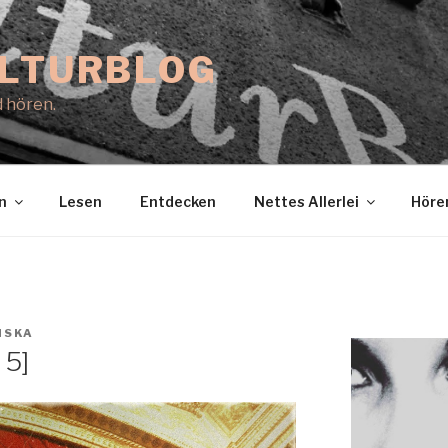
ULTURBLOG
 hören.
n
Lesen
Entdecken
Nettes Allerlei
Höre
ISKA
 5]