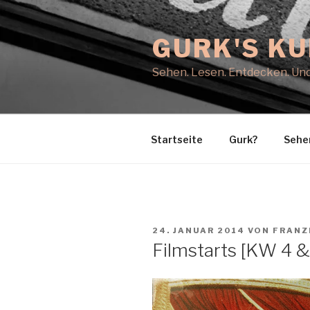
Zum
Inhalt
GURK'S K
springen
Sehen. Lesen. Entdecken. Und
Startseite
Gurk?
Sehe
VERÖFFENTLICHT
24. JANUAR 2014
VON
FRANZ
AM
Filmstarts [KW 4 &