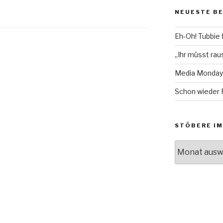
auf
auf
NEUESTE B
Facebook
Twitter
anzeigen
anzeigen
Eh-Oh! Tubbie 
„Ihr müsst raus
Media Monday
Schon wieder 
STÖBERE IM
Stöbere
im
Archiv!