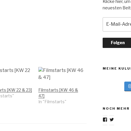
Klicke hier, um
neuesten Beitr
E
-
M
a
i
l
-
A
MEINE KULU
d
r
e
rts [KW 22 & 23]
Filmstarts [KW 46 &
s
mstarts"
47]
s
In "Filmstarts"
e
NOCH MEHR
Profil
Profil
von
von
gurkskulturb
GurksKul