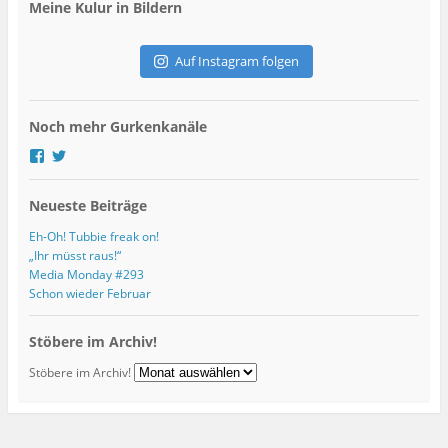
Meine Kulur in Bildern
-
A
d
Auf Instagram folgen
r
e
s
Noch mehr Gurkenkanäle
s
e
P
P
r
r
o
o
Neueste Beiträge
f
f
i
i
l
l
Eh-Oh! Tubbie freak on!
v
v
„Ihr müsst raus!“
o
o
Media Monday #293
n
n
Schon wieder Februar
g
G
u
u
r
r
Stöbere im Archiv!
k
k
s
s
Stöbere im Archiv!
k
K
u
u
l
l
t
t
u
u