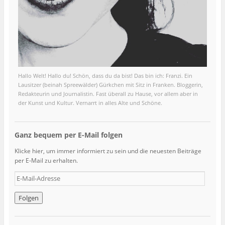
Hallo Welt! Hallo du! Schön, dass du da bist! Das bin ich: Franzi. Ein
Lausitzer (beinah Spreewälder) Gürkchen mit Sitz in Franken. Bloggerin,
Redakteurin und Journalistin. Fast überall zu Hause, vor allem aber in
der Kunst und Kultur. Vernarrt in alles Alte und Schöne.
Ganz bequem per E-Mail folgen
Klicke hier, um immer informiert zu sein und die neuesten Beiträge
per E-Mail zu erhalten.
E
-
M
a
i
l