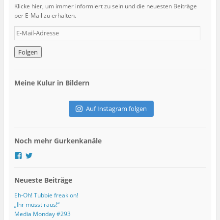
Klicke hier, um immer informiert zu sein und die neuesten Beiträge
per E-Mail zu erhalten.
E
-
M
a
i
l
Meine Kulur in Bildern
-
A
d
Auf Instagram folgen
r
e
s
Noch mehr Gurkenkanäle
s
e
P
P
r
r
o
o
Neueste Beiträge
f
f
i
i
l
l
Eh-Oh! Tubbie freak on!
v
v
„Ihr müsst raus!“
o
o
Media Monday #293
n
n