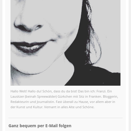
Hallo Welt! Hallo du! Schön, dass du da bist! Das bin ich: Franzi. Ein
Lausitzer (beinah Spreewälder) Gürkchen mit Sitz in Franken. Bloggerin,
Redakteurin und Journalistin. Fast überall zu Hause, vor allem aber in
der Kunst und Kultur. Vernarrt in alles Alte und Schöne.
Ganz bequem per E-Mail folgen