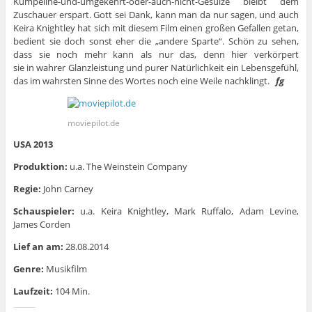
Kumpeline-und-umgekehrt-oder-auch-nicht-Gesülze bleibt dem
Zuschauer erspart. Gott sei Dank, kann man da nur sagen, und auch
Keira Knightley hat sich mit diesem Film einen großen Gefallen getan,
bedient sie doch sonst eher die „andere Sparte“. Schön zu sehen,
dass sie noch mehr kann als nur das, denn hier verkörpert
sie in wahrer Glanzleistung und purer Natürlichkeit ein Lebensgefühl,
das im wahrsten Sinne des Wortes noch eine Weile nachklingt.
fg
moviepilot.de
USA 2013
Produktion:
u.a. The Weinstein Company
Regie:
John Carney
Schauspieler:
u.a. Keira Knightley, Mark Ruffalo, Adam Levine,
James Corden
Lief an am:
28.08.2014
Genre:
Musikfilm
Laufzeit:
104 Min.