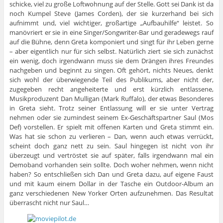
schicke, viel zu große Loftwohnung auf der Stelle. Gott sei Dank ist da
noch Kumpel Steve (James Corden), der sie kurzerhand bei sich
aufnimmt und, viel wichtiger, großartige „Aufbauhilfe“ leistet. So
manövriert er sie in eine Singer/Songwriter-Bar und geradewegs rauf
auf die Bühne, denn Greta komponiert und singt für ihr Leben gerne
– aber eigentlich nur für sich selbst. Natürlich ziert sie sich zunächst
ein wenig, doch irgendwann muss sie dem Drängen ihres Freundes
nachgeben und beginnt zu singen. Oft gehört, nichts Neues, denkt
sich wohl der überwiegende Teil des Publikums, aber nicht der,
zugegeben recht angeheiterte und erst kürzlich entlassene,
Musikproduzent Dan Mulligan (Mark Ruffalo), der etwas Besonderes
in Greta sieht. Trotz seiner Entlassung will er sie unter Vertrag
nehmen oder sie zumindest seinem Ex-Geschäftspartner Saul (Mos
Def) vorstellen. Er spielt mit offenen Karten und Greta stimmt ein.
Was hat sie schon zu verlieren – Dan, wenn auch etwas verrückt,
scheint doch ganz nett zu sein. Saul hingegen ist nicht von ihr
überzeugt und vertröstet sie auf später, falls irgendwann mal ein
Demoband vorhanden sein sollte. Doch woher nehmen, wenn nicht
haben? So entschließen sich Dan und Greta dazu, auf eigene Faust
und mit kaum einem Dollar in der Tasche ein Outdoor-Album an
ganz verschiedenen New Yorker Orten aufzunehmen. Das Resultat
überrascht nicht nur Saul…