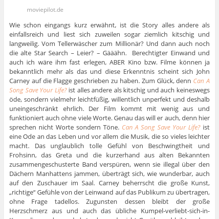
moviepilot.de
Wie schon eingangs kurz erwähnt, ist die Story alles andere als
einfallsreich und liest sich zuweilen sogar ziemlich kitschig und
langweilig. Vom Tellerwäscher zum Millionär? Und dann auch noch
die alte Star Search – Leier? – Gääähn. Berechtigter Einwand und
auch ich wäre ihm fast erlegen, ABER Kino bzw. Filme können ja
bekanntlich mehr als das und diese Erkenntnis scheint sich John
Carney auf die Flagge geschrieben zu haben. Zum Glück, denn
Can A
Song Save Your Life?
ist alles andere als kitschig und auch keineswegs
öde, sondern vielmehr leichtfüßig, willentlich unperfekt und deshalb
uneingeschränkt ehrlich. Der Film kommt mit wenig aus und
funktioniert auch ohne viele Worte. Genau das will er auch, denn hier
sprechen nicht Worte sondern Töne.
Can A Song Save Your Life?
ist
eine Ode an das Leben und vor allem die Musik, die so vieles leichter
macht. Das unglaublich tolle Gefühl von Beschwingtheit und
Frohsinn, das Greta und die kurzerhand aus alten Bekannten
zusammengeschusterte Band verspüren, wenn sie illegal über den
Dächern Manhattens jammen, überträgt sich, wie wunderbar, auch
auf den Zuschauer im Saal. Carney beherrscht die große Kunst,
„richtige“ Gefühle von der Leinwand auf das Publikum zu übertragen,
ohne Frage tadellos. Zugunsten dessen bleibt der große
Herzschmerz aus und auch das übliche Kumpel-verliebt-sich-in-