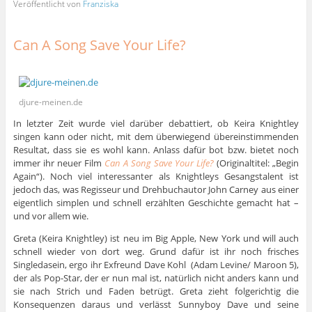
Veröffentlicht von
Franziska
Can A Song Save Your Life?
djure-meinen.de
In letzter Zeit wurde viel darüber debattiert, ob Keira Knightley
singen kann oder nicht, mit dem überwiegend übereinstimmenden
Resultat, dass sie es wohl kann. Anlass dafür bot bzw. bietet noch
immer ihr neuer Film
Can A Song Save Your Life?
(Originaltitel: „Begin
Again“).
Noch viel interessanter als Knightleys Gesangstalent ist
jedoch das, was Regisseur und Drehbuchautor John Carney aus einer
eigentlich simplen und schnell erzählten Geschichte gemacht hat –
und vor allem wie.
Greta (Keira Knightley) ist neu im Big Apple, New York und will auch
schnell wieder von dort weg. Grund dafür ist ihr noch frisches
Singledasein, ergo ihr Exfreund Dave Kohl (Adam Levine/ Maroon 5),
der als Pop-Star, der er nun mal ist, natürlich nicht anders kann und
sie nach Strich und Faden betrügt. Greta zieht folgerichtig die
Konsequenzen daraus und verlässt Sunnyboy Dave und seine