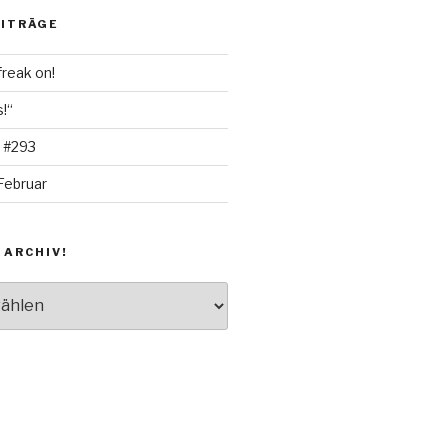
EITRÄGE
freak on!
!“
 #293
Februar
 ARCHIV!