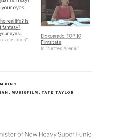
the real life? Is
st fantasy?
 your eyes...
Blogparade: TOP 10
mrezensionen"
Filmzitate
In "Nettes Allerlei"
IM KINO
MAN
,
MUSIKFILM
,
TATE TAYLOR
nister of New Heavy Super Funk: