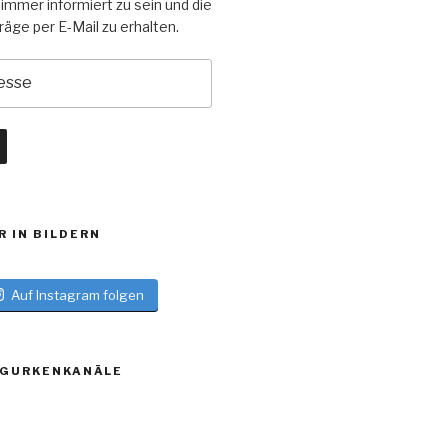
 immer informiert zu sein und die
äge per E-Mail zu erhalten.
R IN BILDERN
Auf Instagram folgen
 GURKENKANÄLE
log
turblog