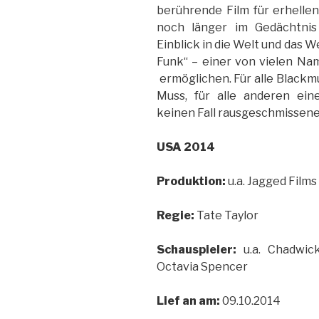
berührende Film für erhell
noch länger im Gedächtnis
Einblick in die Welt und das 
Funk“ – einer von vielen Nam
ermöglichen. Für alle Blackm
Muss, für alle anderen ei
keinen Fall rausgeschmissen
USA 2014
Produktion:
u.a. Jagged Films
Regie:
Tate Taylor
Schauspieler:
u.a. Chadwick
Octavia Spencer
Lief an am:
09.10.2014