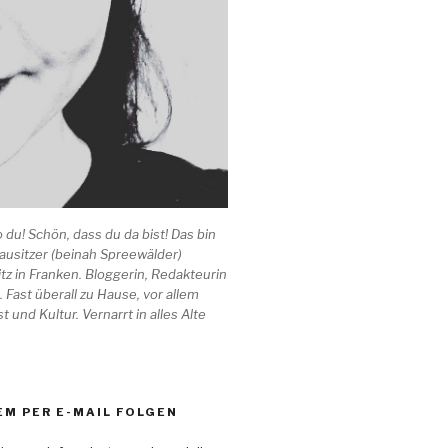
o du! Schön, dass du da bist! Das bin
 Lausitzer (beinah Spreewälder)
tz in Franken. Bloggerin, Redakteurin
. Fast überall zu Hause, vor allem
t und Kultur. Vernarrt in alles Alte
M PER E-MAIL FOLGEN