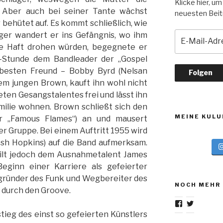
Klicke hier, um
t. Aber auch bei seiner Tante wächst
neuesten Beitr
behütet auf. Es kommt schließlich, wie
er wandert er ins Gefängnis, wo ihm
E
-
re Haft drohen würden, begegnete er
M
-Stunde dem Bandleader der „Gospel
a
n besten Freund – Bobby Byrd (Nelsan
i
 dem jungen Brown, kauft ihn wohl nicht
l
ten Gesangstalentes frei und lässt ihn
-
amilie wohnen. Brown schließt sich den
A
MEINE KULU
ter „Famous Flames“) an und mausert
d
r Gruppe. Bei einem Auftritt 1955 wird
r
osh Hopkins) auf die Band aufmerksam.
e
gilt jedoch dem Ausnahmetalent James
s
Beginn einer Karriere als gefeierter
s
e
gründer des Funk und Wegbereiter des
NOCH MEHR
 durch den Groove.
Profil
Profil
von
von
tieg des einst so gefeierten Künstlers
gurkskulturb
GurksKul