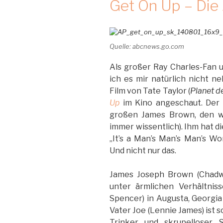
Get On Up – Die
Quelle: abcnews.go.com
Als großer Ray Charles-Fan 
ich es mir natürlich nicht 
Film von Tate Taylor (
Planet d
Up
im Kino angeschaut. Der 
großen James Brown, den wi
immer wissentlich). Ihm hat die
„It’s a Man’s Man’s Man’s W
Und nicht nur das.
James Joseph Brown (Chadw
unter ärmlichen Verhältnis
Spencer) in Augusta, Georgia 
Vater Joe (Lennie James) ist s
Trinker und skrupelloser 