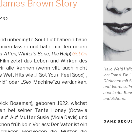
 James Brown Story
und unbedingte Soul-Liebhaberin habe
nehmen lassen und habe mir den neuen
er Affen, Winter’s Bone, The Help
)
Get On
Film zeigt das Leben und Wirken des
r alle kennen (wenn vllt. auch nicht
Hallo Welt! Hall
 Welt Hits wie „I Got You (I Feel Good)“,
ich: Franzi. Ein
Gürkchen mit Si
orld“ oder „Sex Machine“zu verdanken.
und Journalistin
aber in der Kuns
und Schöne.
ick Boseman), geboren 1922, wächst
sen bei seiner Tante Honey (Octavia
auf. Auf Mutter Susie (Viola Davis) und
GANZ BEQUE
chon früh kein Verlass: Der Vater ist ein
Schläger, weswegen die Mutter die