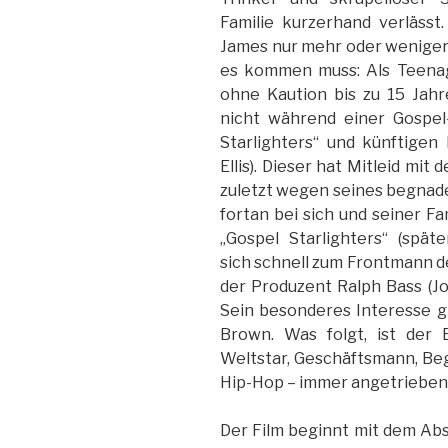
Familie kurzerhand verläss
James nur mehr oder weniger 
es kommen muss: Als Teenag
ohne Kaution bis zu 15 Jah
nicht während einer Gospel
Starlighters“ und künftige
Ellis). Dieser hat Mitleid mit
zuletzt wegen seines begnade
fortan bei sich und seiner F
„Gospel Starlighters“ (spä
sich schnell zum Frontmann de
der Produzent Ralph Bass (J
Sein besonderes Interesse 
Brown. Was folgt, ist der 
Weltstar, Geschäftsmann, Be
Hip-Hop – immer angetrieben
Der Film beginnt mit dem Abs