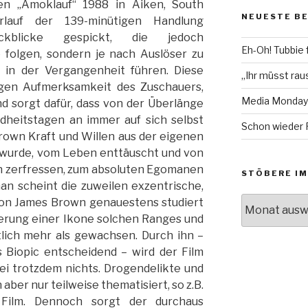
en „Amoklauf“ 1988 in Aiken, South
auf
auf
NEUESTE B
Facebook
Twitter
rlauf der 139-minütigen Handlung
anzeigen
anzeigen
kblicke gespickt, die jedoch
Eh-Oh! Tubbie 
 folgen, sondern je nach Auslöser zu
 in der Vergangenheit führen. Diese
„Ihr müsst raus
ligen Aufmerksamkeit des Zuschauers,
Media Monday
 sorgt dafür, dass von der Überlänge
ndheitstagen an immer auf sich selbst
Schon wieder 
own Kraft und Willen aus der eigenen
 wurde, vom Leben enttäuscht und von
n zerfressen, zum absoluten Egomanen
STÖBERE IM
n scheint die zuweilen exzentrische,
Stöbere
son James Brown genauestens studiert
im
perung einer Ikone solchen Ranges und
Archiv!
tlich mehr als gewachsen. Durch ihn –
es Biopic entscheidend – wird der Film
ei trotzdem nichts. Drogendelikte und
ber nur teilweise thematisiert, so z.B.
Film. Dennoch sorgt der durchaus