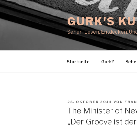
Zum
Inhalt
GURK'S K
springen
Sehen. Lesen. Entdecken. Und
Startseite
Gurk?
Sehe
VERÖFFENTLICHT
25. OKTOBER 2014
VON
FRAN
AM
The Minister of N
„Der Groove ist der