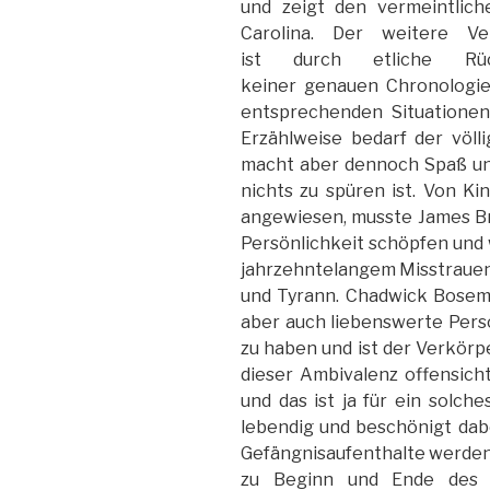
und zeigt den vermeintlich
Carolina. Der weitere Ve
ist durch etliche Rüc
keiner genauen Chronologie
entsprechenden Situationen
Erzählweise bedarf der völ
macht aber dennoch Spaß und
nichts zu spüren ist. Von Ki
angewiesen, musste James Br
Persönlichkeit schöpfen und
jahrzehntelangem Misstraue
und Tyrann. Chadwick Bosema
aber auch liebenswerte Per
zu haben und ist der Verkör
dieser Ambivalenz offensich
und das ist ja für ein solch
lebendig und beschönigt dab
Gefängnisaufenthalte werden a
zu Beginn und Ende des 