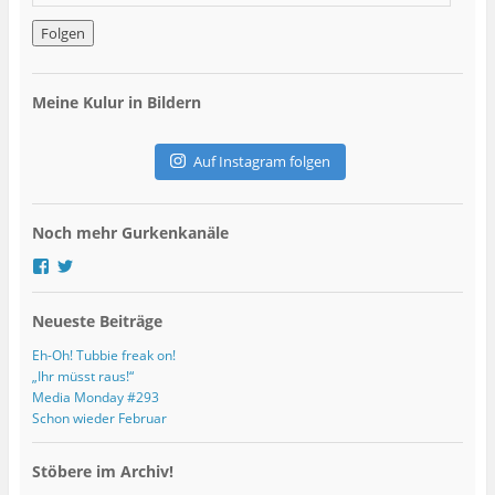
-
M
a
i
l
Meine Kulur in Bildern
-
A
d
Auf Instagram folgen
r
e
s
Noch mehr Gurkenkanäle
s
e
P
P
r
r
o
o
Neueste Beiträge
f
f
i
i
l
l
Eh-Oh! Tubbie freak on!
v
v
„Ihr müsst raus!“
o
o
Media Monday #293
n
n
Schon wieder Februar
g
G
u
u
r
r
Stöbere im Archiv!
k
k