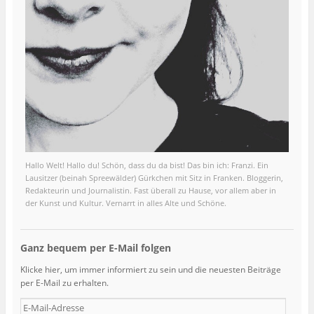
Hallo Welt! Hallo du! Schön, dass du da bist! Das bin ich: Franzi. Ein
Lausitzer (beinah Spreewälder) Gürkchen mit Sitz in Franken. Bloggerin,
Redakteurin und Journalistin. Fast überall zu Hause, vor allem aber in
der Kunst und Kultur. Vernarrt in alles Alte und Schöne.
Ganz bequem per E-Mail folgen
Klicke hier, um immer informiert zu sein und die neuesten Beiträge
per E-Mail zu erhalten.
E