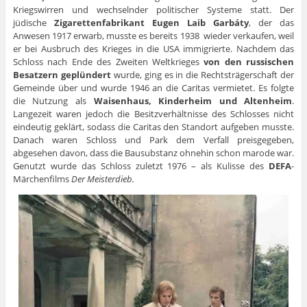
Kriegswirren und wechselnder politischer Systeme statt. Der
jüdische
Zigarettenfabrikant Eugen Laib Garbáty
, der das
Anwesen 1917 erwarb, musste es bereits 1938 wieder verkaufen, weil
er bei Ausbruch des Krieges in die USA immigrierte. Nachdem das
Schloss nach Ende des Zweiten Weltkrieges
von den russischen
Besatzern geplündert
wurde, ging es in die Rechtsträgerschaft der
Gemeinde über und wurde 1946 an die Caritas vermietet. Es folgte
die Nutzung als
Waisenhaus, Kinderheim und Altenheim
.
Langezeit waren jedoch die Besitzverhältnisse des Schlosses nicht
eindeutig geklärt, sodass die Caritas den Standort aufgeben musste.
Danach waren Schloss und Park dem Verfall preisgegeben,
abgesehen davon, dass die Bausubstanz ohnehin schon marode war.
Genutzt wurde das Schloss zuletzt 1976 – als Kulisse des
DEFA
-
Märchenfilms
Der Meisterdieb.