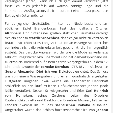
vergangenen Jahren, kann ich auch gern darauf verzichten. Jetzt
freue ich mich jedenfalls auf warme, sonnige Tage und die
kommende Ausflugsaison, die ich heute mit einem dazu passenden
Beitrag einläuten möchte.
Fernab jeglicher Großstädte, inmitten der Niederlausitz und am
südlichen Zipfel Brandenburgs, liegt das idyllische Örtchen
Altdöbern
. Und hinter einer großen, stattlichen Baumallee verbirgt
sich ein ebenso
stattliches Schloss
, das sich gar nicht zu verstecken
braucht, so schön ist es. Langezeit hatte man es vergessen oder ihm
zumindest nicht die Aufmerksamkeit geschenkt, die ihm eigentlich
zusteht. Das barocke Anwesen wurde, wie die Mode es verlangte,
sehr oft umgestaltet bzw. überformt und hat dementsprechend viel
zu erzählen. Basierend auf einem älteren Vorgängerbau aus dem 12.
Jahrhundert, wurde der
barocke Kernbau
1717/18 vom sächsischen
General
Alexander Dietrich von Eickstedt
errichtet. Das Schloss
war von einem Wassergraben und einem quadratisch angelegten
Lustgarten umgeben. 1746 wurde die Altdöberner Herrschaft
schließlich an den kurfürstlichen Hofküchenmeister Johann Jacob
Nöller veräußert. Dessen Schwiegersohn und Erbe
Carl Heinrich
von Heineken
, seines Zeichens Leiter des Dresdner
Kupferstichkabinetts und Direktor der Dresdner Museen, ließ seinen
Landsitz 1749/50 im Stil des
sächsischen
Rokoko
ausbauen.
Umgestaltet wurde das Schloss höchstwahrscheinlich von
Johann