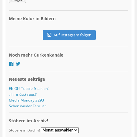
a
i
l
Meine Kulur in Bildern
-
A
d
Auf Instagram folgen
r
e
s
Noch mehr Gurkenkanäle
s
e
P
P
r
r
o
o
Neueste Beiträge
f
f
i
i
l
l
Eh-Oh! Tubbie freak on!
v
v
„Ihr müsst raus!“
o
o
Media Monday #293
n
n
Schon wieder Februar
g
G
u
u
r
r
Stöbere im Archiv!
k
k
s
s
Stöbere im Archiv!
k
K